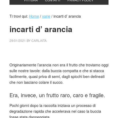
Ti trovi qui:
Home
/
varie
/
incarti d’ arancia
incarti d’ arancia
29/01/2021
BY
CARLAITA
centro cultural tina modoti incarti d’ arancia
Originariamente l’arancia non era il frutto che troviamo oggi
sulle nostre tavole: dalla buccia compatta e che si stacca
facilmente, quasi priva di semi, dagli spicchi ben delineati
che non lasciano colare il succo.
Era, invece, un frutto raro, caro e fragile.
Pochi giorni dopo la raccolta iniziava un processo di
degradazione rapida che accelerava nel caso la buccia
fosse stata danneggiata.