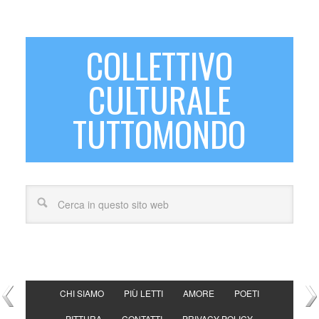
COLLETTIVO
CULTURALE
TUTTOMONDO
CHI SIAMO
PIÙ LETTI
AMORE
POETI
PITTURA
CONTATTI
PRIVACY POLICY