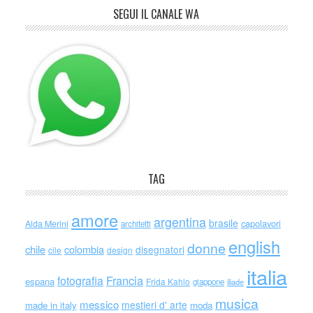
SEGUI IL CANALE WA
TAG
amore
argentina
brasile
capolavori
Alda Merini
architetti
english
donne
chile
colombia
disegnatori
cile
design
italia
Francia
fotografia
espana
Frida Kahlo
giappone
iliade
musica
messico
mestieri d' arte
made in italy
moda