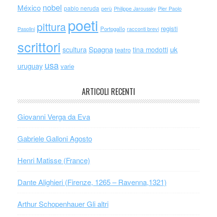
nobel
México
pablo neruda
perù
Philippe Jaroussky
Pier Paolo
poeti
pittura
registi
Portogallo
racconti brevi
Pasolini
scrittori
scultura
Spagna
uk
tina modotti
teatro
usa
uruguay
varie
ARTICOLI RECENTI
Giovanni Verga da Eva
Gabriele Galloni Agosto
Henri Matisse (France)
Dante Alighieri (Firenze, 1265 – Ravenna,1321)
Arthur Schopenhauer Gli altri