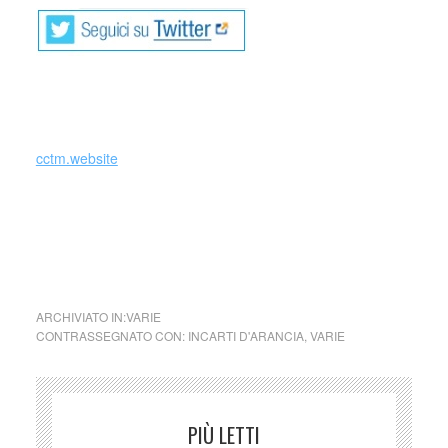
cctm.website
centro cultural tina modotti incarti d’
arancia romana gardani incarto
salvatore de luca
ARCHIVIATO IN:
VARIE
CONTRASSEGNATO CON:
INCARTI D'ARANCIA
,
VARIE
PIÙ LETTI