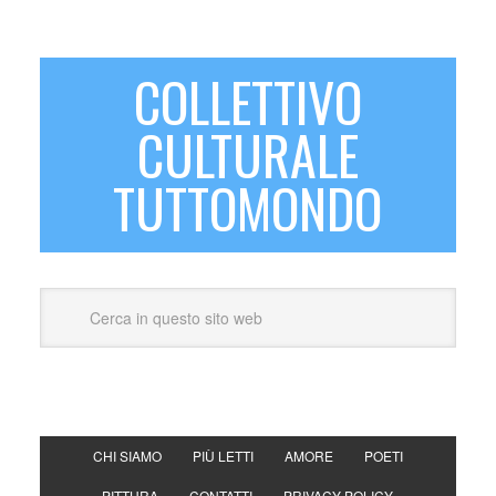
COLLETTIVO
CULTURALE
TUTTOMONDO
CHI SIAMO
PIÙ LETTI
AMORE
POETI
PITTURA
CONTATTI
PRIVACY POLICY