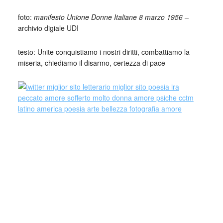
_
foto:
manifesto Unione Donne Italiane 8 marzo 1956 –
archivio digiale UDI
testo: Unite conquistiamo i nostri diritti, combattiamo la
miseria, chiediamo il disarmo, certezza di pace
Unione donne italiane (UDI)
Organizzazione fondata a Roma (1944) per iniziativa di
alcune esponenti del movimento antifascista, allo scopo di
promuovere la mobilitazione politica delle donne. Nelle
elezioni politiche del 1948 si schierò a fianco del Fronte
popolare (l’unione di socialisti e comunisti); in seguito la
sua azione si concentrò su obiettivi specifici riguardanti