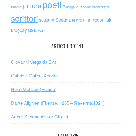
poeti
pittura
registi
Portogallo
racconti brevi
Pasolini
scrittori
scultura
Spagna
uk
tina modotti
teatro
usa
uruguay
varie
ARTICOLI RECENTI
Giovanni Verga da Eva
Gabriele Galloni Agosto
Henri Matisse (France)
Dante Alighieri (Firenze, 1265 – Ravenna,1321)
Arthur Schopenhauer Gli altri
CATEGORIE