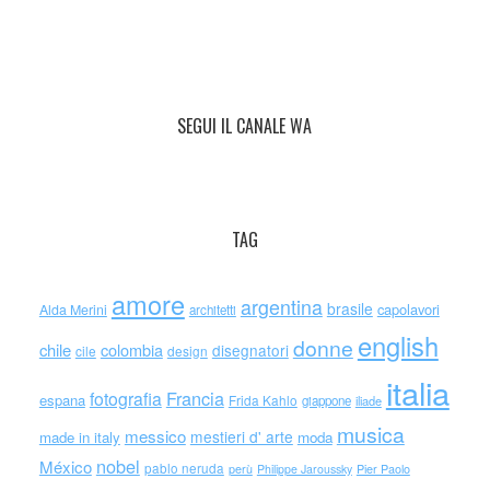
SEGUI IL CANALE WA
TAG
amore
argentina
brasile
capolavori
Alda Merini
architetti
english
donne
chile
colombia
disegnatori
cile
design
italia
Francia
fotografia
espana
Frida Kahlo
giappone
iliade
musica
messico
mestieri d' arte
made in italy
moda
nobel
México
pablo neruda
perù
Philippe Jaroussky
Pier Paolo