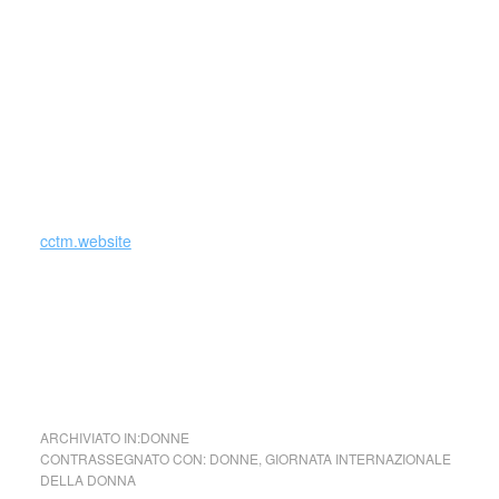
l’emancipazione femminile per il raggiungimento della
parità di diritti. Dagli anni Settanta ha condotto numerose
battaglie per la riforma del diritto di famiglia, il divorzio,
l’interruzione volontaria della gravidanza e per la modifica
del testo di legge contro la violenza sessuale. (fonte
Treccani)
cctm.website
Unite conquistiamo i nostri diritti, combattiamo la miseria,
chiediamo il disarmo, certezza di pace
ARCHIVIATO IN:
DONNE
CONTRASSEGNATO CON:
DONNE
,
GIORNATA INTERNAZIONALE
DELLA DONNA