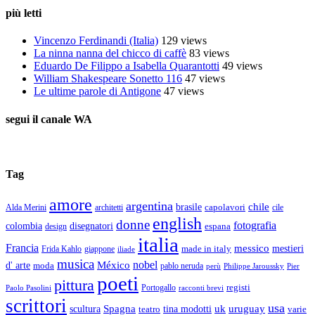
più letti
Vincenzo Ferdinandi (Italia)
129 views
La ninna nanna del chicco di caffè
83 views
Eduardo De Filippo a Isabella Quarantotti
49 views
William Shakespeare Sonetto 116
47 views
Le ultime parole di Antigone
47 views
segui il canale WA
Tag
amore
argentina
chile
brasile
capolavori
Alda Merini
cile
architetti
english
donne
fotografia
colombia
disegnatori
espana
design
italia
Francia
messico
made in italy
mestieri
Frida Kahlo
giappone
iliade
musica
nobel
México
d' arte
moda
pablo neruda
perù
Pier
Philippe Jaroussky
poeti
pittura
registi
Paolo Pasolini
Portogallo
racconti brevi
scrittori
usa
Spagna
scultura
uk
uruguay
teatro
tina modotti
varie