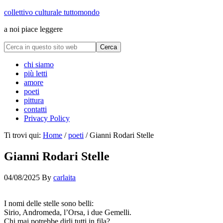
collettivo culturale tuttomondo
a noi piace leggere
chi siamo
più letti
amore
poeti
pittura
contatti
Privacy Policy
Ti trovi qui:
Home
/
poeti
/
Gianni Rodari Stelle
Gianni Rodari Stelle
04/08/2025
By
carlaita
cctm collettivo culturale tuttomondo gianni rodari stelle
I nomi delle stelle sono belli:
Sirio, Andromeda, l’Orsa, i due Gemelli.
Chi mai potrebbe dirli tutti in fila?