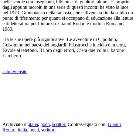
nelle scuole con insegnanti, bibliotecari, genitori, alunni. E proprio
dagli appunti raccolti in una serie di questi incontri ha visto la luce,
nel 1973, Grammatica della fantasia, che è diventata fin da subito un
punto di riferimento per quanti si occupano di educazione alla lettura
e di letteratura per l’infanzia. Gianni Rodari è morto a Roma nel
1980.
Tra le sue opere più significative: Le avventure di Cipollino,
Gelsomino nel paese dei bugiardi, Filastrocche in cielo e in terra,
Favole al telefono, Il libro degli errori, C’era due volte il barone
Lamberto.
_
cctm.website
Si precisa che la diffusione di testi o immagini è solo a carattere
divulgativo della cultura e senza alcuno scopo di lucro, nè
rappresenta una testata giornalistica in quanto viene aggiornata senza
alcuna periodicità specifica. Non può pertanto considerarsi un
prodotto editoriale ai sensi della legge n. 62 del 7.03.2001.
cctm collettivo culturale tuttomondo gianni rodari stelle
Archiviato in:
italia
,
poeti
,
scrittori
Contrassegnato con:
Gianni
Rodari
,
italia
,
poeti
,
scrittori