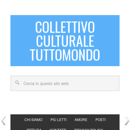
COLLETTIVO
CULTURALE
TUTTOMONDO
CHI SIAMO
PIÙ LETTI
AMORE
POETI
PITTURA
CONTATTI
PRIVACY POLICY