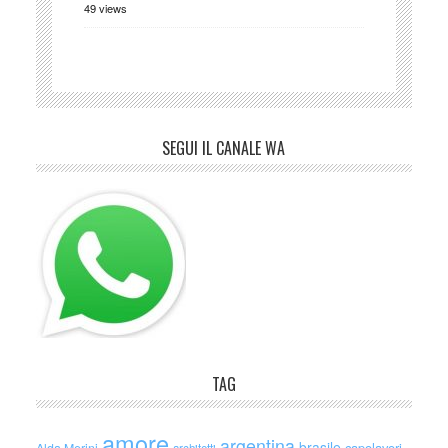
49 views
SEGUI IL CANALE WA
TAG
amore
argentina
brasile
capolavori