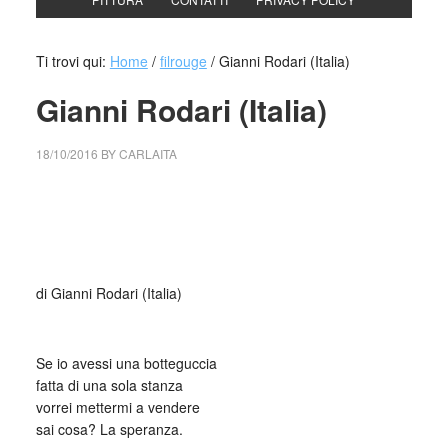
Ti trovi qui:
Home
/
filrouge
/
Gianni Rodari (Italia)
Gianni Rodari (Italia)
18/10/2016
BY
CARLAITA
centro cultural tina modotti caracas centro cultural
tina modotti caracas centro cultural tina modotti
caracas botteguccia
Se io avessi una botteguccia
di Gianni Rodari (Italia)
_
Se io avessi una botteguccia
fatta di una sola stanza
vorrei mettermi a vendere
sai cosa? La speranza.