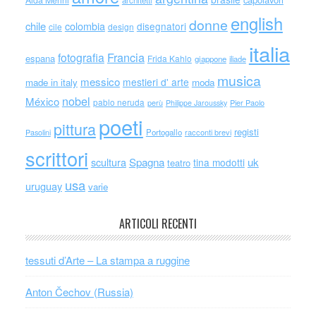
Alda Merini
architetti
english
donne
chile
colombia
disegnatori
cile
design
italia
Francia
fotografia
espana
Frida Kahlo
giappone
iliade
musica
messico
mestieri d' arte
made in italy
moda
nobel
México
pablo neruda
perù
Philippe Jaroussky
Pier Paolo
poeti
pittura
registi
Portogallo
racconti brevi
Pasolini
scrittori
scultura
Spagna
uk
tina modotti
teatro
usa
uruguay
varie
ARTICOLI RECENTI
tessuti d’Arte – La stampa a ruggine
Anton Čechov (Russia)