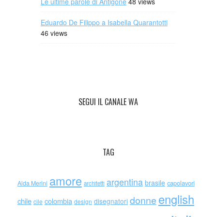
Le ultime parole di Antigone
48 views
Eduardo De Filippo a Isabella Quarantotti
46 views
SEGUI IL CANALE WA
TAG
amore
argentina
brasile
capolavori
Alda Merini
architetti
english
donne
chile
colombia
disegnatori
cile
design