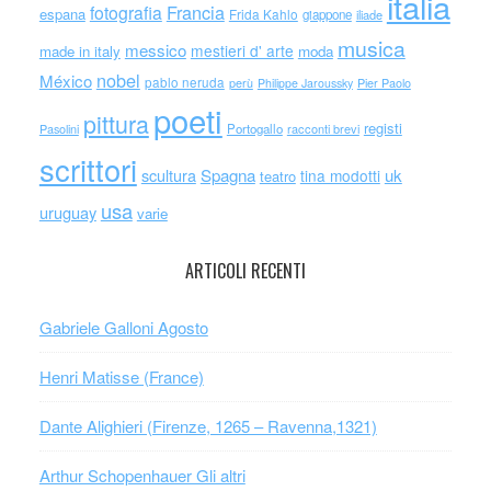
italia
Francia
fotografia
espana
Frida Kahlo
giappone
iliade
musica
messico
mestieri d' arte
made in italy
moda
nobel
México
pablo neruda
perù
Philippe Jaroussky
Pier Paolo
poeti
pittura
registi
Portogallo
racconti brevi
Pasolini
scrittori
scultura
Spagna
uk
tina modotti
teatro
usa
uruguay
varie
ARTICOLI RECENTI
Gabriele Galloni Agosto
Henri Matisse (France)
Dante Alighieri (Firenze, 1265 – Ravenna,1321)
Arthur Schopenhauer Gli altri