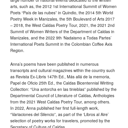
large number of national events dedicated to the written
arts, such as, the 2012 1st International Summit of Women
Poets “País de las nubes” in Quindio, the 2014 5th World
Poetry Week in Manizales, the 5th Boulevard of Arts 2017
– 2018, the West Caldas Poetry Tour, 2021, the 2021 2nd
Summit of Women Writers of the Department of Caldas in
Manizales, and the 2022 9th ‘Nadaismo a Todas Partes’
International Poets Summit in the Colombian Coffee Axis
Region.
Anna’s poems have been published in numerous
transcripts and cultural magazines within the country such
as Revista Ex-Libris 147th Ed., Más allá de la memoria,
Papel de Oficio 25th Ed., the Caldas Bicentennial Wiriting
Collection: “Una antorcha en las tinieblas” published by the
Departmental Council of Literature of Caldas, Anthologies
from the 2021 West Caldas Poetry Tour, among others.
In 2022, Anna published her first full-length work,
“Variaciones del Silencio”, as part of the ‘Libros al Aire’
selection of poetry works for travelers, promoted by the
Secretary of Culture of Caldas.