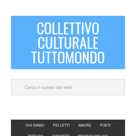
COLLETTIVO
CULTURALE
TUTTOMONDO
CHI SIAMO
PIÙ LETTI
AMORE
POETI
PITTURA
CONTATTI
PRIVACY POLICY