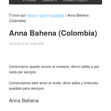
Ti trovi qui:
Home
/
poeti
/
colombia
/
Anna Bahena
(Colombia)
Anna Bahena (Colombia)
16/10/2016
BY
CARLAITA
cctm collettivo culturale tuttomondo anna bahena colombia
Cominciamo questo amore al rovescio: dimmi addio e poi
resta per sempre.
_
Comencemos este amor al revés; dime adiós y entonces
quédate para siempre
Anna Bahena
_