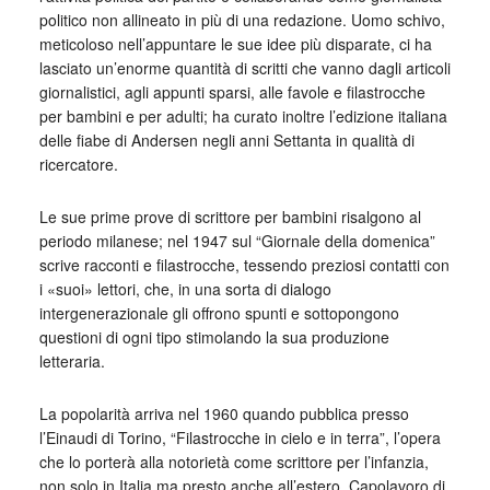
politico non allineato in più di una redazione. Uomo schivo,
meticoloso nell’appuntare le sue idee più disparate, ci ha
lasciato un’enorme quantità di scritti che vanno dagli articoli
giornalistici, agli appunti sparsi, alle favole e filastrocche
per bambini e per adulti; ha curato inoltre l’edizione italiana
delle fiabe di Andersen negli anni Settanta in qualità di
ricercatore.
Le sue prime prove di scrittore per bambini risalgono al
periodo milanese; nel 1947 sul “Giornale della domenica”
scrive racconti e filastrocche, tessendo preziosi contatti con
i «suoi» lettori, che, in una sorta di dialogo
intergenerazionale gli offrono spunti e sottopongono
questioni di ogni tipo stimolando la sua produzione
letteraria.
La popolarità arriva nel 1960 quando pubblica presso
l’Einaudi di Torino, “Filastrocche in cielo e in terra”, l’opera
che lo porterà alla notorietà come scrittore per l’infanzia,
non solo in Italia ma presto anche all’estero. Capolavoro di