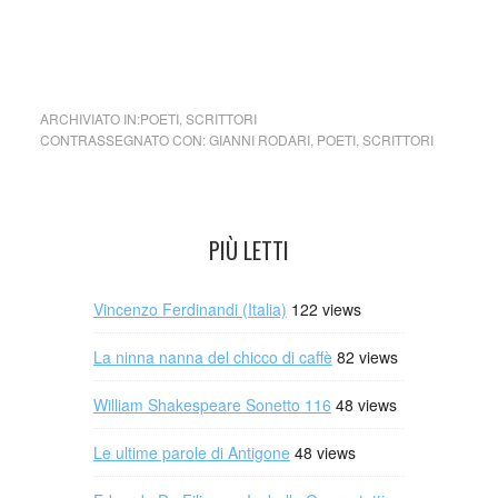
cctm collettivo culturale tuttomondo Gianni Rodari Il cielo è
di tutti
ARCHIVIATO IN:
POETI
,
SCRITTORI
CONTRASSEGNATO CON:
GIANNI RODARI
,
POETI
,
SCRITTORI
PIÙ LETTI
Vincenzo Ferdinandi (Italia)
122 views
La ninna nanna del chicco di caffè
82 views
William Shakespeare Sonetto 116
48 views
Le ultime parole di Antigone
48 views