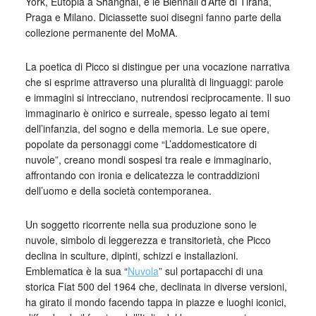
York, Eutopia a Shanghai, e le Biennali d’Arte di Tirana,
Praga e Milano. Diciassette suoi disegni fanno parte della
collezione permanente del MoMA.
La poetica di Picco si distingue per una vocazione narrativa
che si esprime attraverso una pluralità di linguaggi: parole
e immagini si intrecciano, nutrendosi reciprocamente. Il suo
immaginario è onirico e surreale, spesso legato ai temi
dell’infanzia, del sogno e della memoria. Le sue opere,
popolate da personaggi come “L’addomesticatore di
nuvole”, creano mondi sospesi tra reale e immaginario,
affrontando con ironia e delicatezza le contraddizioni
dell’uomo e della società contemporanea.
Un soggetto ricorrente nella sua produzione sono le
nuvole, simbolo di leggerezza e transitorietà, che Picco
declina in sculture, dipinti, schizzi e installazioni.
Emblematica è la sua “
Nuvola
” sul portapacchi di una
storica Fiat 500 del 1964 che, declinata in diverse versioni,
ha girato il mondo facendo tappa in piazze e luoghi iconici,