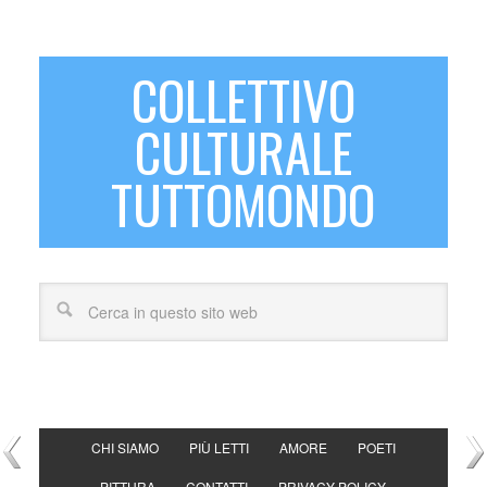
COLLETTIVO
CULTURALE
TUTTOMONDO
CHI SIAMO
PIÙ LETTI
AMORE
POETI
PITTURA
CONTATTI
PRIVACY POLICY