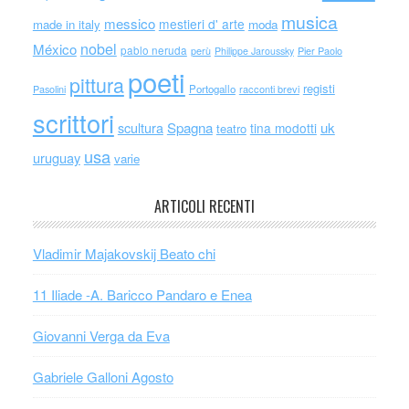
musica
messico
mestieri d' arte
made in italy
moda
nobel
México
pablo neruda
perù
Philippe Jaroussky
Pier Paolo
poeti
pittura
registi
Portogallo
racconti brevi
Pasolini
scrittori
scultura
Spagna
uk
tina modotti
teatro
usa
uruguay
varie
ARTICOLI RECENTI
Vladimir Majakovskij Beato chi
11 Iliade -A. Baricco Pandaro e Enea
Giovanni Verga da Eva
Gabriele Galloni Agosto