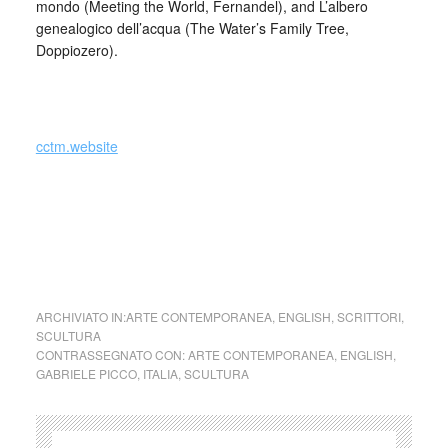
mondo (Meeting the World, Fernandel), and L’albero
genealogico dell’acqua (The Water’s Family Tree,
Doppiozero).
_
cctm.website
cctm collettivo culturale
tuttomondo Gabriele Picco (Italia)
Gabriele Picco (Italia) Gabriele Picco
(Italia)
ARCHIVIATO IN:
ARTE CONTEMPORANEA
,
ENGLISH
,
SCRITTORI
,
SCULTURA
CONTRASSEGNATO CON:
ARTE CONTEMPORANEA
,
ENGLISH
,
GABRIELE PICCO
,
ITALIA
,
SCULTURA