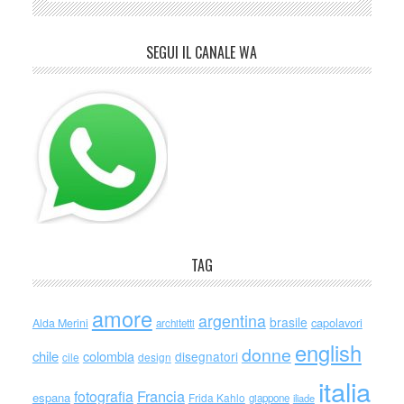
SEGUI IL CANALE WA
TAG
amore
argentina
brasile
capolavori
Alda Merini
architetti
english
donne
chile
colombia
disegnatori
cile
design
italia
Francia
fotografia
espana
Frida Kahlo
giappone
iliade