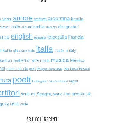
TAG
amore
argentina
brasile
a Merini
architetti
chile
colombia
disegnatori
olavori
cile
design
english
nne
Francia
fotografia
espana
italia
made in italy
da Kahlo
giappone
iliade
musica
ssico
México
mestieri d' arte
moda
bel
pablo neruda
perù
Philippe Jaroussky
Pier Paolo Pasolini
poeti
ttura
registi
Portogallo
racconti brevi
rittori
scultura
Spagna
uk
tina modotti
teatro
usa
uguay
varie
ARTICOLI RECENTI