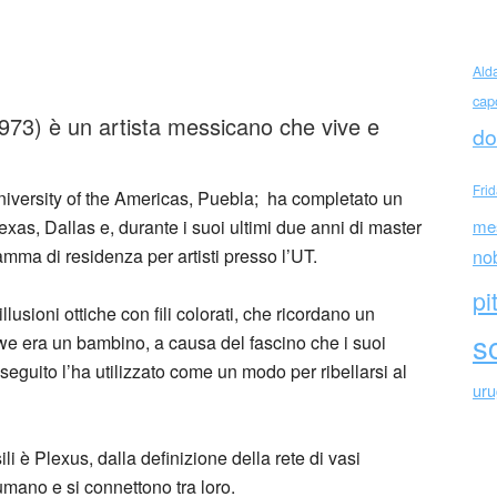
el Dawe (Mexico)
Ald
cap
973) è un artista messicano che vive e
do
Fri
niversity of the Americas, Puebla; ha completato un
Texas, Dallas e, durante i suoi ultimi due anni di master
me
amma di residenza per artisti presso l’UT.
no
pi
llusioni ottiche con fili colorati, che ricordano un
sc
e era un bambino, a causa del fascino che i suoi
eguito l’ha utilizzato come un modo per ribellarsi al
ur
li è Plexus, dalla definizione della rete di vasi
umano e si connettono tra loro.