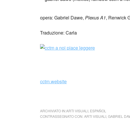
opera: Gabriel Dawe,
Plexus A1
, Renwick G
Traduzione: Carla
_
cctm.website
cctm colletttivo culturale tuttomondo Gabri
ARCHIVIATO IN:
ARTI VISUALI
,
ESPAÑOL
CONTRASSEGNATO CON:
ARTI VISUALI
,
GABRIEL DA