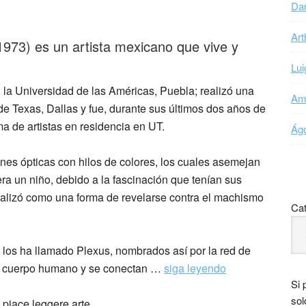
Dan
Art
973) es un artista mexicano que vive y
Lui
n la Universidad de las Américas, Puebla; realizó una
Ama
de Texas, Dallas y fue, durante sus últimos dos años de
ma de artistas en residencia en UT.
Ágo
iones ópticas con hilos de colores, los cuales asemejan
ra un niño, debido a la fascinación que tenían sus
ealizó como una forma de revelarse contra el machismo
Cat
 los ha llamado Plexus, nombrados así por la red de
el cuerpo humano y se conectan …
siga leyendo
Si 
sol