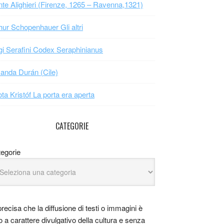
te Alighieri (Firenze, 1265 – Ravenna,1321)
hur Schopenhauer Gli altri
gi Serafini Codex Seraphinianus
nda Durán (Cile)
ta Kristóf La porta era aperta
CATEGORIE
egorie
precisa che la diffusione di testi o immagini è
o a carattere divulgativo della cultura e senza