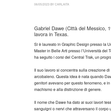
06/05/2023
BY
CARLAITA
cctm colletttivo culturale tuttomondo Gabri
Gabriel Dawe (Città del Messico, 1
lavora in Texas.
Si è laureato in Graphic Design presso la U
Master in Belle Arti presso l’Università del 
ha seguito i corsi del Central Trak, un progr
Il suo lavoro si concentra sulla creazione di i
arcobaleno. Questa idea è nata quando Daw
genitori avevano per questo fenomeno, e in s
machismo e alla distinzione di genere.
Il nome che Dawe ha dato ai suoi lavori tessi
sanguigni o nervi che attraversano il corpo 