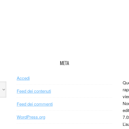
META
Accedi
Que
rap
Feed dei contenuti
vie
Non
Feed dei commenti
edi
WordPress.org
7.0
L’a