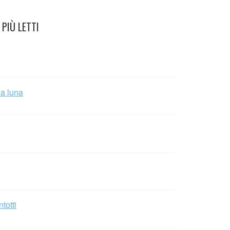
PIÙ LETTI
la luna
totti