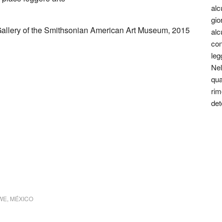
alc
gio
allery of the Smithsonian American Art Museum, 2015
alc
con
leg
Nel
qua
rim
det
el Dawe (Mexico)
WE
,
MÉXICO