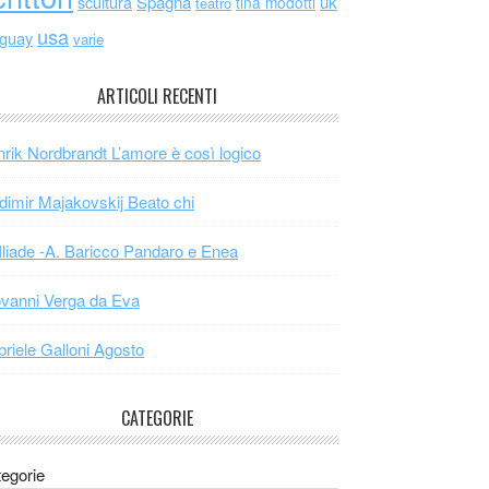
scultura
Spagna
uk
tina modotti
teatro
usa
uguay
varie
ARTICOLI RECENTI
rik Nordbrandt L’amore è così logico
dimir Majakovskij Beato chi
Iliade -A. Baricco Pandaro e Enea
vanni Verga da Eva
riele Galloni Agosto
CATEGORIE
egorie