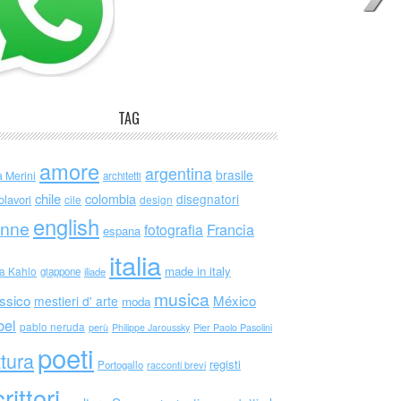
TAG
amore
argentina
brasile
a Merini
architetti
chile
colombia
disegnatori
olavori
cile
design
english
nne
Francia
fotografia
espana
italia
made in italy
da Kahlo
giappone
iliade
musica
ssico
México
mestieri d' arte
moda
bel
pablo neruda
perù
Philippe Jaroussky
Pier Paolo Pasolini
poeti
ttura
registi
Portogallo
racconti brevi
rittori