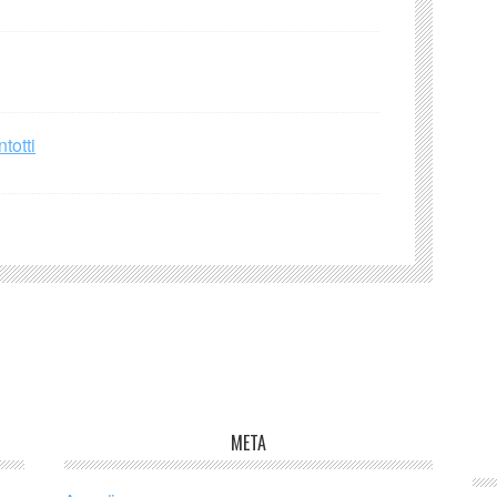
totti
META