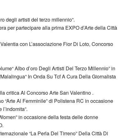
ro degli artisti del terzo millennio”.
ra per partecipare alla prima EXPO d’Arte della Città
o Valentia con L’associazione Fior Di Loto, Concorso
ume“ Albo d’oro Degli Artisti Del Terzo Millennio” in
 “Malalingua” In Onda Su Tcf A Cura Della Giornalista
la critica Al Concorso Arte San Valentino .
so “Arte Al Femminile” di Polistena RC in occasione
 l’indomita”.
 “Women” in occasione della festa delle donne
O.
ternazionale “La Perla Del Tirreno” Della Città Di