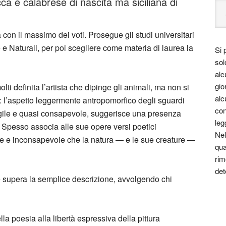
a è calabrese di nascita ma siciliana di
a con il massimo dei voti. Prosegue gli studi universitari
 e Naturali, per poi scegliere come materia di laurea la
Si 
sol
alc
gio
ti definita l’artista che dipinge gli animali, ma non si
alc
: l’aspetto leggermente antropomorfico degli sguardi
con
. vigile e quasi consapevole, suggerisce una presenza
leg
 Spesso associa alle sue opere versi poetici
Nel
ile e inconsapevole che la natura — e le sue creature —
qua
rim
det
e supera la semplice descrizione, avvolgendo chi
la poesia alla libertà espressiva della pittura