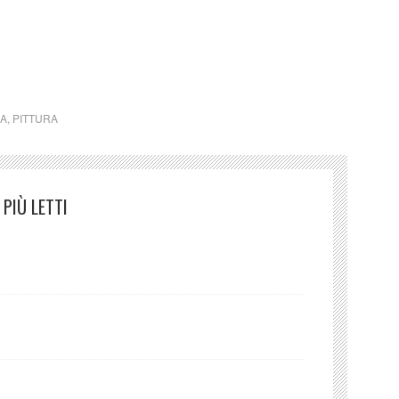
o Fulvia Francesca Rocca (Italia)
CA
,
PITTURA
PIÙ LETTI