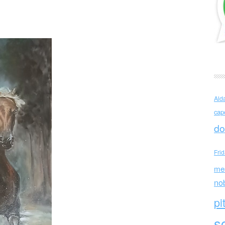
Francesca Rocca (Italia)
Ald
cap
do
Fri
me
no
pi
sc