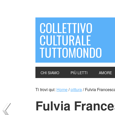
COLLETTIVO
CULTURALE
TUTTOMONDO
CHI SIAMO
PIÙ LETTI
AMORE
Ti trovi qui:
Home
/
pittura
/
Fulvia Francesca
Fulvia France