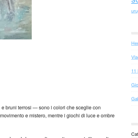
ur
Hen
Vla
11 
Gio
Gab
i e bruni terrosi — sono i colori che sceglie con
, movimento e mistero, mentre i giochi di luce e ombre
Cat