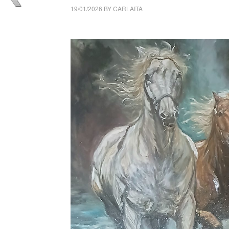
19/01/2026
BY
CARLAITA
cctm collettivo culturale tuttomondo Fulvia 