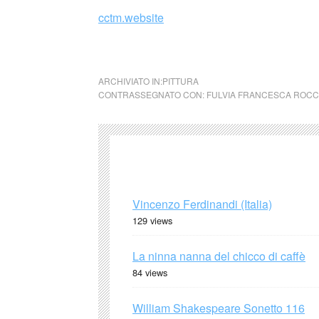
cctm.website
cctm collettivo culturale tuttomond
ARCHIVIATO IN:
PITTURA
CONTRASSEGNATO CON:
FULVIA FRANCESCA ROC
Vincenzo Ferdinandi (Italia)
129 views
La ninna nanna del chicco di caffè
84 views
William Shakespeare Sonetto 116