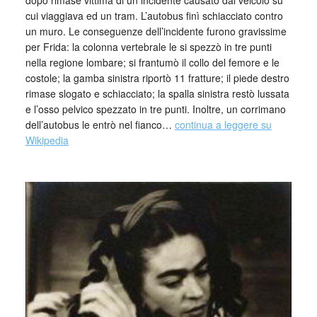
dopo rimase vittima di un incidente causato dal veicolo su
cui viaggiava ed un tram. L’autobus finì schiacciato contro
un muro. Le conseguenze dell’incidente furono gravissime
per Frida: la colonna vertebrale le si spezzò in tre punti
nella regione lombare; si frantumò il collo del femore e le
costole; la gamba sinistra riportò 11 fratture; il piede destro
rimase slogato e schiacciato; la spalla sinistra restò lussata
e l’osso pelvico spezzato in tre punti. Inoltre, un corrimano
dell’autobus le entrò nel fianco…
continua a leggere su
Wikipedia
_