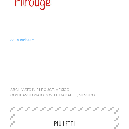
_
cctm.website
cctm cctm cctm cctm cctm cctm cctm cctm cctm cctm cctm
cctm cctm cctm cctm cctm cctm cctm cctm cctm cctm cctm
cctm cctm cctm cctm cctm cctm cctm cctm cctm cctm cctm
cctm cctm cctm cctm cctm cctm cctm
ARCHIVIATO IN:
FILROUGE
,
MEXICO
CONTRASSEGNATO CON:
FRIDA KAHLO
,
MESSICO
PIÙ LETTI