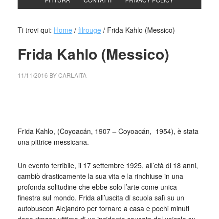
Ti trovi qui:
Home
/
filrouge
/
Frida Kahlo (Messico)
Frida Kahlo (Messico)
11/11/2016
BY
CARLAITA
collettivo culturale tuttomondo ph Julien Levy, Frida Kahlo,
1938 circa
Frida Kahlo, (Coyoacán, 1907 – Coyoacán, 1954), è stata
una pittrice messicana.
Coyoacán
Un evento terribile, il 17 settembre 1925, all’età di 18 anni,
cambiò drasticamente la sua vita e la rinchiuse in una
profonda solitudine che ebbe solo l’arte come unica
finestra sul mondo. Frida all’uscita di scuola salì su un
autobuscon Alejandro per tornare a casa e pochi minuti