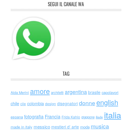
SEGUI IL CANALE WA
TAG
amore
argentina
brasile
capolavori
Alda Merini
architetti
english
donne
chile
colombia
disegnatori
cile
design
italia
Francia
fotografia
espana
Frida Kahlo
giappone
iliade
musica
messico
mestieri d' arte
made in italy
moda