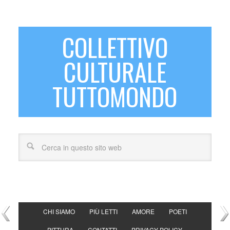
COLLETTIVO
CULTURALE
TUTTOMONDO
CHI SIAMO
PIÙ LETTI
AMORE
POETI
PITTURA
CONTATTI
PRIVACY POLICY