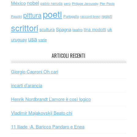
nobel
México
pablo neruda
perù
Philippe Jaroussky
Pier Paolo
poeti
pittura
registi
Portogallo
racconti brevi
Pasolini
scrittori
scultura
Spagna
uk
tina modotti
teatro
usa
uruguay
varie
ARTICOLI RECENTI
Giorgio Caproni Oh cari
incarti d’arancia
Henrik Nordbrandt L’amore è così logico
Vladimir Majakovskij Beato chi
11 Iliade -A. Baricco Pandaro e Enea