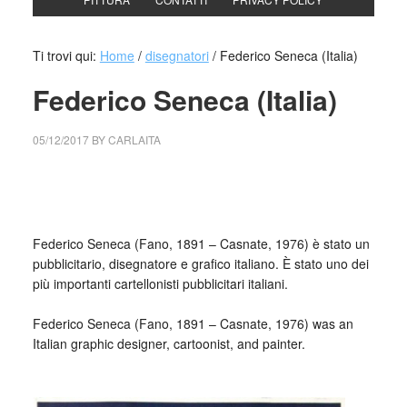
Ti trovi qui:
Home
/
disegnatori
/
Federico Seneca (Italia)
Federico Seneca (Italia)
05/12/2017
BY
CARLAITA
centro cultural tina modotti caracas Federico
Seneca,
Panettone Sala
, 1957 collezione privata
Federico Seneca (Fano, 1891 – Casnate, 1976) è stato un
pubblicitario, disegnatore e grafico italiano. È stato uno dei
più importanti cartellonisti pubblicitari italiani.
_
Federico Seneca (Fano, 1891 – Casnate, 1976) was an
Italian graphic designer, cartoonist, and painter.
_