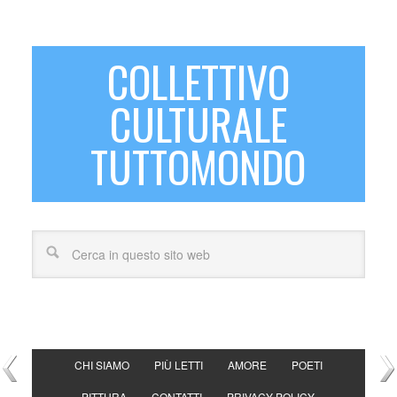
COLLETTIVO
CULTURALE
TUTTOMONDO
CHI SIAMO
PIÙ LETTI
AMORE
POETI
PITTURA
CONTATTI
PRIVACY POLICY