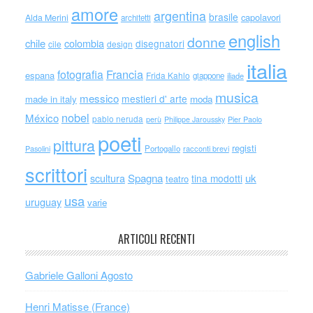
amore
argentina
brasile
capolavori
Alda Merini
architetti
english
donne
chile
colombia
disegnatori
cile
design
italia
Francia
fotografia
espana
Frida Kahlo
giappone
iliade
musica
messico
mestieri d' arte
made in italy
moda
nobel
México
pablo neruda
perù
Philippe Jaroussky
Pier Paolo
poeti
pittura
registi
Portogallo
racconti brevi
Pasolini
scrittori
scultura
Spagna
uk
tina modotti
teatro
usa
uruguay
varie
ARTICOLI RECENTI
Gabriele Galloni Agosto
Henri Matisse (France)