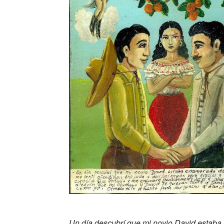
_
Un día descubrí que mi novio David estaba