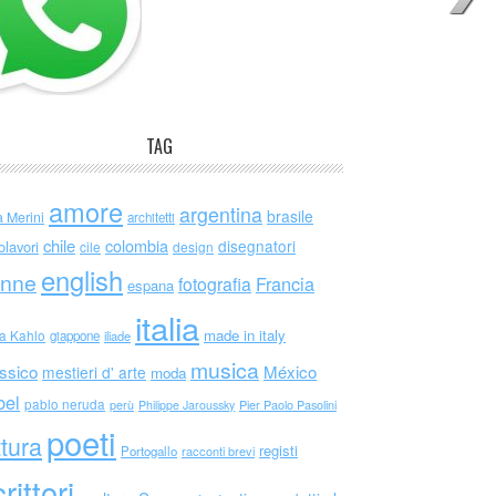
TAG
amore
argentina
brasile
a Merini
architetti
chile
colombia
disegnatori
olavori
cile
design
english
nne
Francia
fotografia
espana
italia
made in italy
da Kahlo
giappone
iliade
musica
ssico
México
mestieri d' arte
moda
bel
pablo neruda
perù
Philippe Jaroussky
Pier Paolo Pasolini
poeti
ttura
registi
Portogallo
racconti brevi
rittori