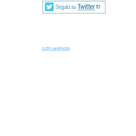
ex voto (Mexico)
cctm.website
La producción de exvotos pintados
ofrecido a la divinidad por un fav
años.
Sin embargo, este tipo de arte religioso atr
Dr. Atl (1875-1964) y Roberto Montenegro (
fuente inagotable de expresión popular y ar
espíritu religioso y tradicional que la mot
las épocas.