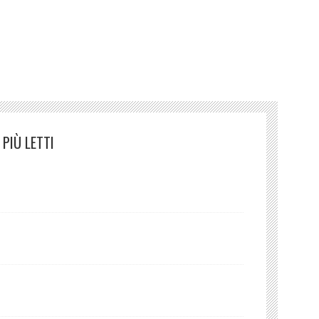
 los exvotos, particularmente los pictóricos, tienen un
 de ellos.
PIÙ LETTI