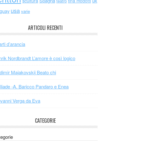
scultura
Spagna
uk
tina modotti
teatro
usa
uguay
varie
ARTICOLI RECENTI
arti d’arancia
rik Nordbrandt L’amore è così logico
dimir Majakovskij Beato chi
Iliade -A. Baricco Pandaro e Enea
vanni Verga da Eva
CATEGORIE
egorie