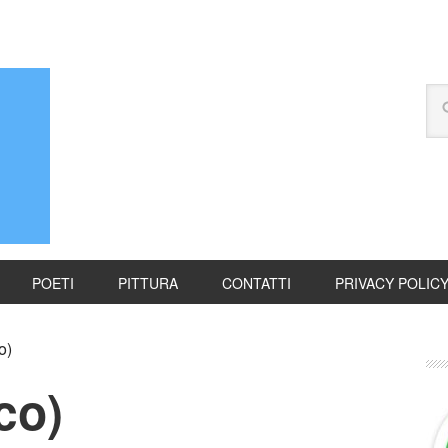
POETI
PITTURA
CONTATTI
PRIVACY POLIC
o)
co)