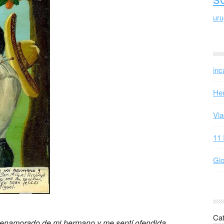
ur
inc
Hen
Vla
11 
Gio
Cat
 enamorado de mi hermano y me sentí ofendida,