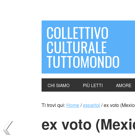
COLLETTIVO
CULTURALE
TUTTOMONDO
CHI SIAMO
PIÙ LETTI
AMORE
Ti trovi qui:
Home
/
español
/
ex voto (Mexic
ex voto (Mexi