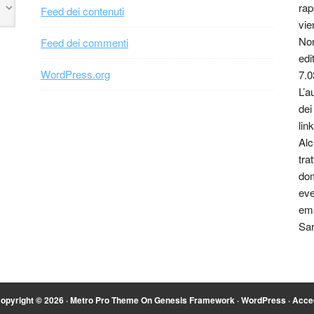
rap
Feed dei contenuti
vie
Non
Feed dei commenti
edi
WordPress.org
7.0
L’a
dei
link
Alc
tra
dom
eve
ema
Sar
opyright © 2026 ·
Metro Pro Theme
On
Genesis Framework
·
WordPress
·
Acce