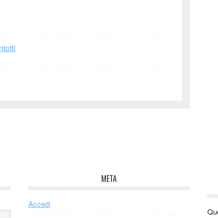
totti
META
Accedi
Que