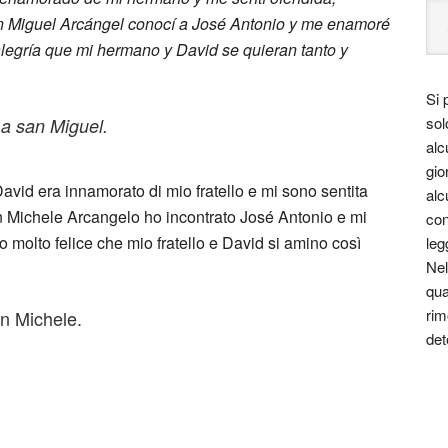
n Miguel Arcángel conocí a José Antonio y me enamoré
legría que mi hermano y David se quieran tanto y
Si 
sol
 a san Miguel.
alc
gio
avid era innamorato di mio fratello e mi sono sentita
alc
n Michele Arcangelo ho incontrato José Antonio e mi
con
o molto felice che mio fratello e David si amino così
leg
Nel
qua
rim
an Michele.
det