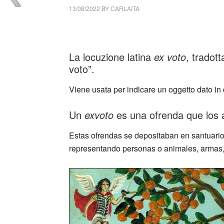
13/08/2022
BY
CARLAITA
collettivo culturale tuttomondo ex voto (Mex
La locuzione latina
ex voto
, tradott
voto”.
Viene usata per indicare un oggetto dato in 
Un
exvoto
es una ofrenda que los 
Estas ofrendas se depositaban en santuarios 
representando personas o animales, armas, 
_