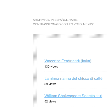
En México existen diversos santuarios donde
lugar especial para ofrendarse, aquí algunos
ARCHIVIATO IN:
ESPAÑOL
,
VARIE
CONTRASSEGNATO CON:
EX VOTO
,
MÉXICO
Vincenzo Ferdinandi (Italia)
130 views
La ninna nanna del chicco di caffè
89 views
William Shakespeare Sonetto 116
52 views