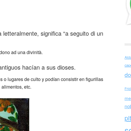
ico)
a letteralmente, significa “a seguito di un
dono ad una divinità.
Ald
cap
antiguos hacían a sus dioses.
do
o lugares de culto y podían consistir en figurillas
alimentos, etc.
Fri
me
no
pi
sc