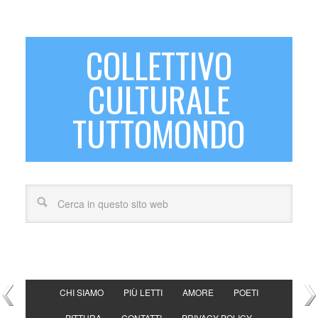
COLLETTIVO
CULTURALE
TUTTOMONDO
CHI SIAMO
PIÙ LETTI
AMORE
POETI
PITTURA
CONTATTI
PRIVACY POLICY