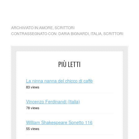
figlia, le mille domande emerse cercando Maio e la storia di
una famiglia: come si fa a meritarsi l’amore?
ARCHIVIATO IN:
AMORE
,
SCRITTORI
CONTRASSEGNATO CON:
DARIA BIGNARDI
,
ITALIA
,
SCRITTORI
PIÙ LETTI
La ninna nanna del chicco di caffè
83 views
Vincenzo Ferdinandi (Italia)
78 views
William Shakespeare Sonetto 116
55 views