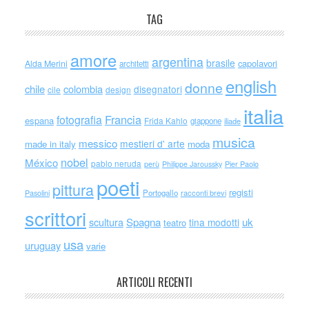
TAG
amore
argentina
brasile
capolavori
Alda Merini
architetti
english
donne
chile
colombia
disegnatori
cile
design
italia
Francia
fotografia
espana
Frida Kahlo
giappone
iliade
musica
messico
mestieri d' arte
made in italy
moda
nobel
México
pablo neruda
perù
Philippe Jaroussky
Pier Paolo
poeti
pittura
registi
Portogallo
racconti brevi
Pasolini
scrittori
scultura
Spagna
uk
tina modotti
teatro
usa
uruguay
varie
ARTICOLI RECENTI