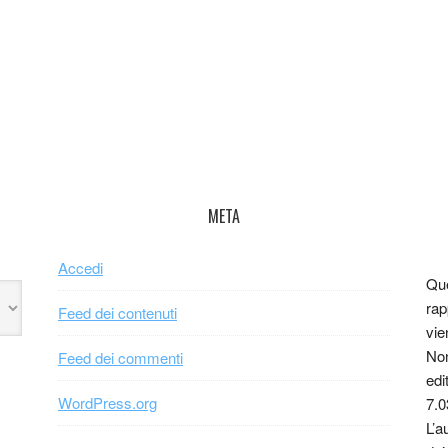
META
Accedi
Que
rap
Feed dei contenuti
vie
Non
Feed dei commenti
edi
WordPress.org
7.0
L’a