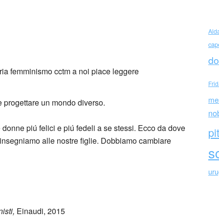
Ald
cap
 Ngozi Adichie (Nigeria)
do
Fri
me
 e progettare un mondo diverso.
no
onne piú felici e piú fedeli a se stessi. Ecco da dove
pi
insegniamo alle nostre figlie. Dobbiamo cambiare
sc
ur
isti,
Einaudi, 2015