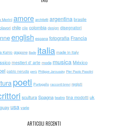
TAG
amore
argentina
brasile
a Merini
architetti
chile
colombia
disegnatori
olavori
cile
design
english
nne
Francia
fotografia
espana
italia
made in italy
da Kahlo
giappone
iliade
musica
ssico
México
mestieri d' arte
moda
bel
pablo neruda
perù
Philippe Jaroussky
Pier Paolo Pasolini
poeti
ttura
registi
Portogallo
racconti brevi
rittori
scultura
Spagna
uk
tina modotti
teatro
usa
uguay
varie
ARTICOLI RECENTI