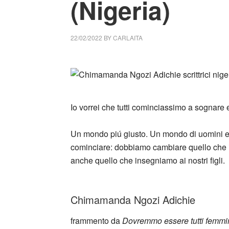
(Nigeria)
22/02/2022
BY
CARLAITA
collettivo culturale tuttomondo Chimamanda
_
Io vorrei che tutti cominciassimo a sognare
Un mondo piú giusto. Un mondo di uomini e d
cominciare: dobbiamo cambiare quello che 
anche quello che insegniamo ai nostri figli.
_
Chimamanda Ngozi Adichie
frammento da
Dovremmo essere tutti femmin