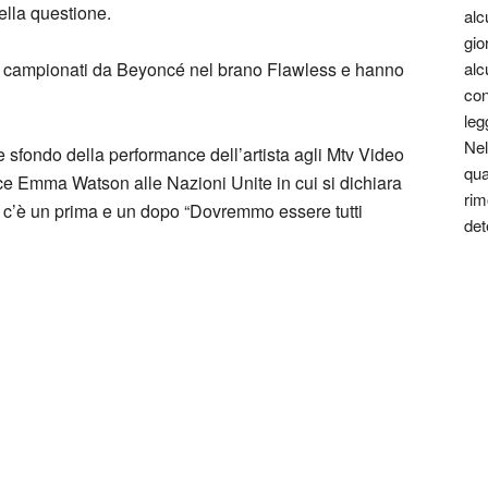
ella questione.
alc
gio
ti campionati da Beyoncé nel brano Flawless e hanno
alc
con
leg
Nel
e sfondo della performance dell’artista agli Mtv Video
qua
ice Emma Watson alle Nazioni Unite in cui si dichiara
rim
e c’è un prima e un dopo “Dovremmo essere tutti
det
15 settembre 1977) è una scrittrice
rize per la categoria “First Best Book” con il libro