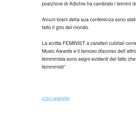
posizione di Adichie ha cambiato i termini d
Alcuni brani della sua conferenza sono sta
fatto il giro del mondo.
La scritta FEMINIST a caratteri cubitali com
Music Awards e il famoso discorso dell’attr
femminista sono segni evidenti del fatto ch
femministi”
_
cctm.website
Chimamanda Ngozi Adichie (Enugu, 
nigeriana.
Nel 2005 ha vinto il Commonwealth Writers’ P