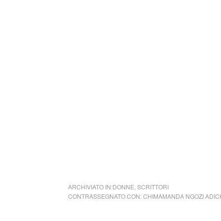
L’ibisco viola; nel 2009 ha ricevuto in Itali
giallo.
Nel 2012 Adichie è intervenuta sul tema de
Dovremmo essere tutti femministi (We should
Secondo Adichie, le donne non dovrebbero d
piuttosto aspirare a raggiungere la propria
professionale. Afferma inoltre che il termin
specificità ai problemi di genere e che tutt
mondo più equo (fonte Wikipedia)
ARCHIVIATO IN:
DONNE
,
SCRITTORI
CONTRASSEGNATO CON:
CHIMAMANDA NGOZI ADIC