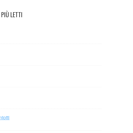
PIÙ LETTI
totti