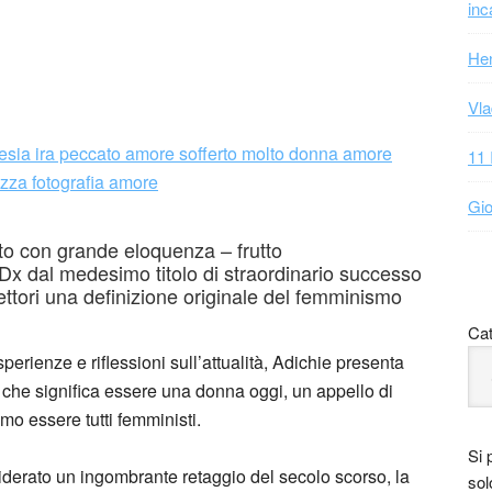
inc
Hen
Vla
11 
Gio
tto con grande eloquenza – frutto
Dx dal medesimo titolo di straordinario successo
ttori una definizione originale del femminismo
Cat
erienze e riflessioni sull’attualità, Adichie presenta
 che significa essere una donna oggi, un appello di
mo essere tutti femministi.
Si 
iderato un ingombrante retaggio del secolo scorso, la
sol