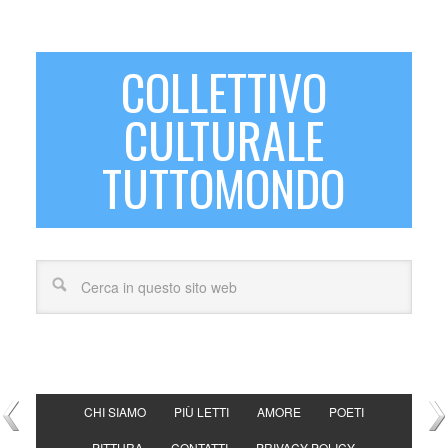
COLLETTIVO
CULTURALE
TUTTOMONDO
CHI SIAMO
PIÙ LETTI
AMORE
POETI
PITTURA
CONTATTI
PRIVACY POLICY