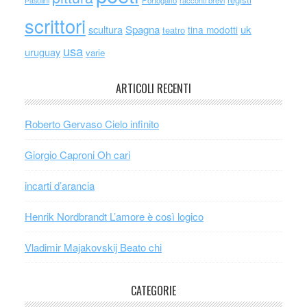
Portogallo
racconti brevi
Pasolini
scrittori
scultura
Spagna
uk
tina modotti
teatro
usa
uruguay
varie
ARTICOLI RECENTI
Roberto Gervaso Cielo infinito
Giorgio Caproni Oh cari
incarti d’arancia
Henrik Nordbrandt L’amore è così logico
Vladimir Majakovskij Beato chi
CATEGORIE