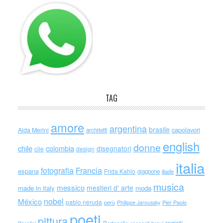
TAG
amore
argentina
brasile
capolavori
Alda Merini
architetti
english
donne
chile
colombia
disegnatori
cile
design
italia
Francia
fotografia
espana
Frida Kahlo
giappone
iliade
musica
messico
mestieri d' arte
made in italy
moda
nobel
México
pablo neruda
perù
Philippe Jaroussky
Pier Paolo
poeti
pittura
registi