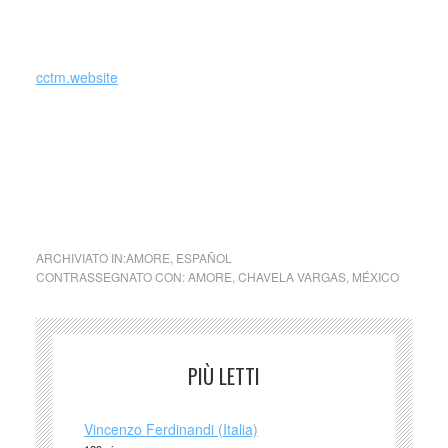
testo di Giuseppe Rizzo, giornalista di
Internazionale
cctm.website
Chavela Vargas (México)
just drunk
ARCHIVIATO IN:
AMORE
,
ESPAÑOL
CONTRASSEGNATO CON:
AMORE
,
CHAVELA VARGAS
,
MÉXICO
PIÙ LETTI
Vincenzo Ferdinandi (Italia)