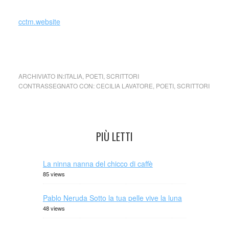
cctm.website
Mi piace la poesia di strada
ARCHIVIATO IN:
ITALIA
,
POETI
,
SCRITTORI
CONTRASSEGNATO CON:
CECILIA LAVATORE
,
POETI
,
SCRITTORI
PIÙ LETTI
La ninna nanna del chicco di caffè
85 views
Pablo Neruda Sotto la tua pelle vive la luna
48 views