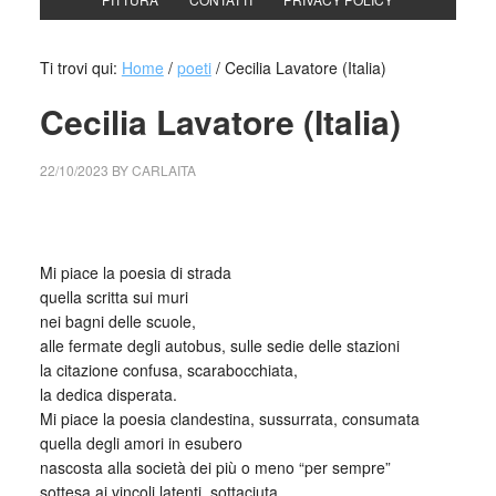
Ti trovi qui:
Home
/
poeti
/
Cecilia Lavatore (Italia)
Cecilia Lavatore (Italia)
22/10/2023
BY
CARLAITA
cctm collettivo culturale tuttomondo Cecilia Lavatore (Italia)
Mi piace la poesia di strada
quella scritta sui muri
nei bagni delle scuole,
alle fermate degli autobus, sulle sedie delle stazioni
la citazione confusa, scarabocchiata,
la dedica disperata.
Mi piace la poesia clandestina, sussurrata, consumata
quella degli amori in esubero
nascosta alla società dei più o meno “per sempre”
sottesa ai vincoli latenti, sottaciuta,