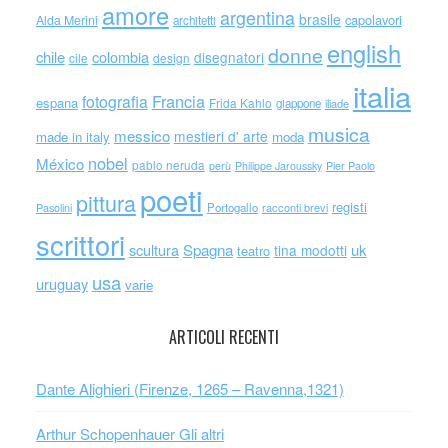
amore
argentina
brasile
capolavori
Alda Merini
architetti
english
donne
chile
colombia
disegnatori
cile
design
italia
Francia
fotografia
espana
Frida Kahlo
giappone
iliade
musica
messico
mestieri d' arte
made in italy
moda
nobel
México
pablo neruda
perù
Philippe Jaroussky
Pier Paolo
poeti
pittura
registi
Portogallo
racconti brevi
Pasolini
scrittori
scultura
Spagna
uk
tina modotti
teatro
usa
uruguay
varie
ARTICOLI RECENTI
Dante Alighieri (Firenze, 1265 – Ravenna,1321)
Arthur Schopenhauer Gli altri