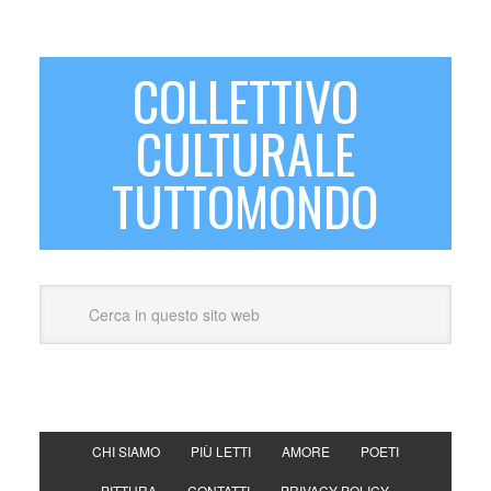
COLLETTIVO
CULTURALE
TUTTOMONDO
CHI SIAMO
PIÙ LETTI
AMORE
POETI
PITTURA
CONTATTI
PRIVACY POLICY