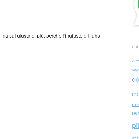
ma sul giusto di più, perché l’ingiusto gli ruba
Ald
cap
do
Fri
me
no
pi
sc