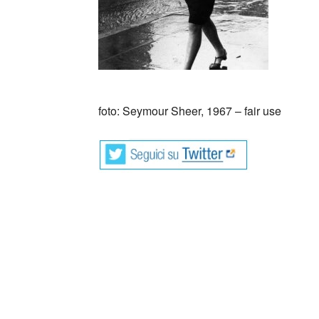
foto: Seymour Sheer, 1967 – fair use
Collettivo Culturale TuttoMondo vuo
forme dell’arte, della cultura e del
Parole e immagini che possano offrire bellez
questo momento in cui la meraviglia sembra e
guardare il mondo, a TuttoMondo, cogliendone