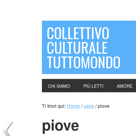
COLLETTIVO
CULTURALE
TUTTOMONDO
CHI SIAMO
PIÙ LETTI
AMORE
Ti trovi qui:
Home
/
varie
/
piove
piove