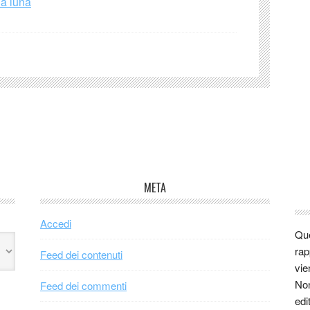
la luna
META
Accedi
Que
rap
Feed dei contenuti
vie
Non
Feed dei commenti
edi