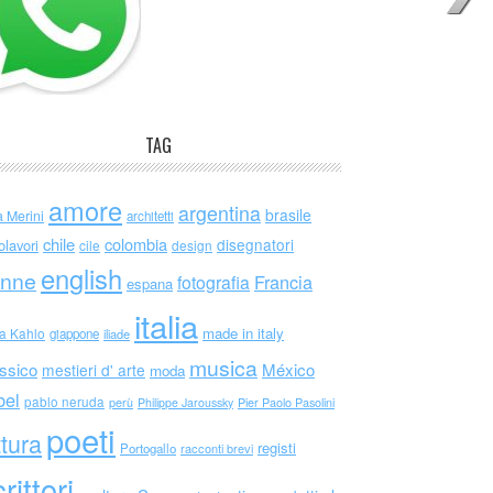
TAG
amore
argentina
brasile
a Merini
architetti
chile
colombia
disegnatori
olavori
cile
design
english
nne
Francia
fotografia
espana
italia
made in italy
da Kahlo
giappone
iliade
musica
ssico
México
mestieri d' arte
moda
bel
pablo neruda
perù
Philippe Jaroussky
Pier Paolo Pasolini
poeti
ttura
registi
Portogallo
racconti brevi
rittori