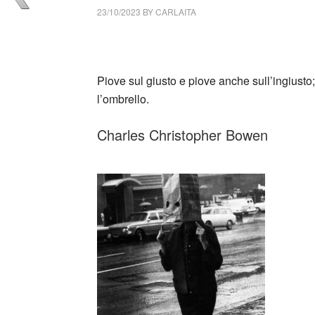
23/10/2023
BY
CARLAITA
cctm collettivo culturale tuttomondo piove
Piove sul giusto e piove anche sull’ingiusto; 
l’ombrello.
Charles Christopher Bowen
_