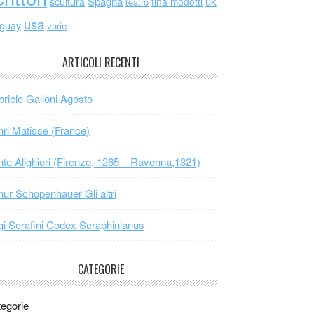
scultura
Spagna
uk
tina modotti
teatro
usa
uguay
varie
ARTICOLI RECENTI
riele Galloni Agosto
ri Matisse (France)
te Alighieri (Firenze, 1265 – Ravenna,1321)
hur Schopenhauer Gli altri
gi Serafini Codex Seraphinianus
CATEGORIE
egorie