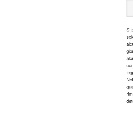
pinto, o qualunque altra forma artistica che vi
t.
Si 
sol
alc
gio
alc
ini è solo a carattere divulgativo della cultura e senza
con
estata giornalistica in quanto viene aggiornata senza
leg
o considerarsi un prodotto editoriale ai sensi della
Nel
qua
 un qualsiasi copyright d’autore, il contenuto verrà
rim
detentore dell’avente diritto.)
det