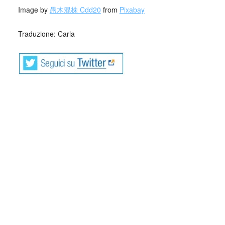
Image by
愚木混株 Cdd20
from
Pixabay
Traduzione: Carla
Collettivo Culturale TuttoMondo vuole
essere un viaggio attraverso le varie
forme dell’arte, della cultura e del
costume.
Parole e immagini che possano offrire bellezza, far nascere
una riflessione, dare meraviglia in questo momento in cui la
meraviglia sembra essere perduta e stimolare la curiosità e
la voglia di guardare il mondo, a TuttoMondo, cogliendone
tutta la bellezza di luci, colori e d’ombre.