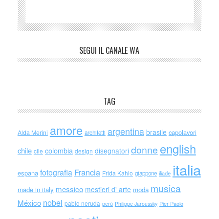
SEGUI IL CANALE WA
TAG
amore
argentina
brasile
capolavori
Alda Merini
architetti
english
donne
chile
colombia
disegnatori
cile
design
italia
Francia
fotografia
espana
Frida Kahlo
giappone
iliade
musica
messico
mestieri d' arte
made in italy
moda
nobel
México
pablo neruda
perù
Philippe Jaroussky
Pier Paolo