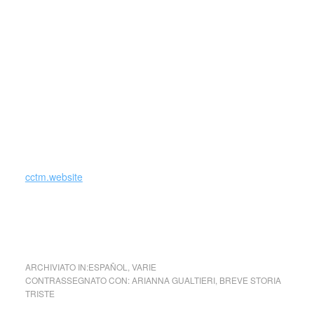
(Si precisa che la diffusione di testi o immagini è solo a
carattere divulgativo della cultura e senza alcuno scopo di
lucro, nè rappresenta una testata giornalistica in quanto
viene aggiornata senza alcuna periodicità specifica. Non
può pertanto considerarsi un prodotto editoriale ai sensi
della legge n. 62 del 7.03.2001.
Nel caso si dovesse involontariamente ledere un qualsiasi
copyright d’autore, il contenuto verrà rimosso
immediatamente su segnalazione del detentore dell’avente
diritto.)
cctm.website
breve storia triste Arianna Gualtieri cctm a noi piace
leggere
ARCHIVIATO IN:
ESPAÑOL
,
VARIE
CONTRASSEGNATO CON:
ARIANNA GUALTIERI
,
BREVE STORIA
TRISTE