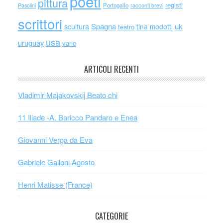
poeti
pittura
registi
Portogallo
racconti brevi
Pasolini
scrittori
scultura
Spagna
uk
tina modotti
teatro
usa
uruguay
varie
ARTICOLI RECENTI
Vladimir Majakovskij Beato chi
11 Iliade -A. Baricco Pandaro e Enea
Giovanni Verga da Eva
Gabriele Galloni Agosto
Henri Matisse (France)
CATEGORIE