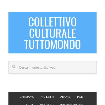
COLLETTIVO
CULTURALE
TUTTOMONDO
CHI SIAMO
PIÙ LETTI
AMORE
POETI
PITTURA
CONTATTI
PRIVACY POLICY