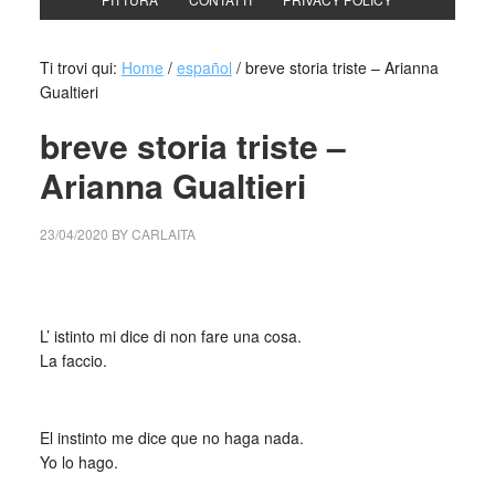
Ti trovi qui:
Home
/
español
/
breve storia triste – Arianna
Gualtieri
breve storia triste –
Arianna Gualtieri
23/04/2020
BY
CARLAITA
collettivo culturale tuttomondo Arianna Gualtieri
L’ istinto mi dice di non fare una cosa.
La faccio.
_
El instinto me dice que no haga nada.
Yo lo hago.
_