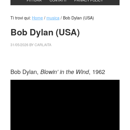
Ti trovi qui:
Home
/
musica
/
Bob Dylan (USA)
Bob Dylan (USA)
31/05/2026
BY
CARLAITA
cctm collettivo culturale tuttomondo Bob Dylan
Bob Dylan,
Blowin’ in the Wind
, 1962