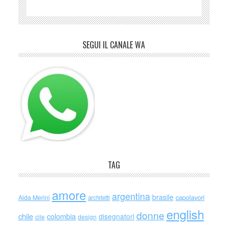
SEGUI IL CANALE WA
TAG
amore
argentina
brasile
capolavori
Alda Merini
architetti
english
donne
chile
colombia
disegnatori
cile
design