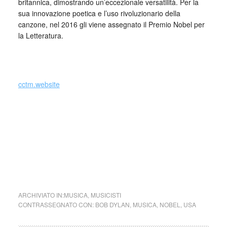
britannica, dimostrando un’eccezionale versatilità. Per la
sua innovazione poetica e l’uso rivoluzionario della
canzone, nel 2016 gli viene assegnato il Premio Nobel per
la Letteratura.
_
cctm.website
cctm collettivo culturale tuttomondo Bob
Dylan
ARCHIVIATO IN:
MUSICA
,
MUSICISTI
CONTRASSEGNATO CON:
BOB DYLAN
,
MUSICA
,
NOBEL
,
USA