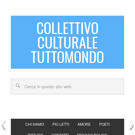
COLLETTIVO
CULTURALE
TUTTOMONDO
CHI SIAMO
PIÙ LETTI
AMORE
POETI
PITTURA
CONTATTI
PRIVACY POLICY