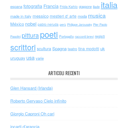
italia
Francia
fotografia
espana
Frida Kahlo
giappone
iliade
musica
messico
mestieri d' arte
made in italy
moda
nobel
México
pablo neruda
perù
Philippe Jaroussky
Pier Paolo
poeti
pittura
registi
Portogallo
racconti brevi
Pasolini
scrittori
scultura
Spagna
uk
tina modotti
teatro
usa
uruguay
varie
ARTICOLI RECENTI
Glen Hansard (Irlanda)
Roberto Gervaso Cielo infinito
Giorgio Caproni Oh cari
incarti d’arancia