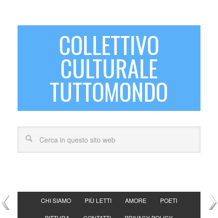
COLLETTIVO
CULTURALE
TUTTOMONDO
CHI SIAMO
PIÙ LETTI
AMORE
POETI
PITTURA
CONTATTI
PRIVACY POLICY