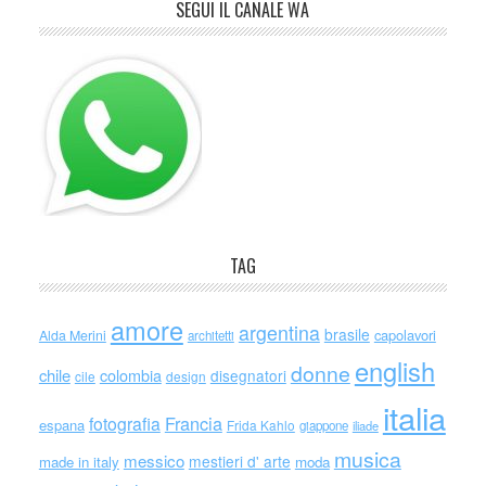
SEGUI IL CANALE WA
TAG
amore
argentina
brasile
capolavori
Alda Merini
architetti
english
donne
chile
colombia
disegnatori
cile
design
italia
Francia
fotografia
espana
Frida Kahlo
giappone
iliade
musica
messico
mestieri d' arte
made in italy
moda