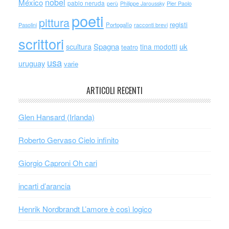
nobel
México
pablo neruda
perù
Philippe Jaroussky
Pier Paolo
poeti
pittura
registi
Portogallo
racconti brevi
Pasolini
scrittori
scultura
Spagna
uk
tina modotti
teatro
usa
uruguay
varie
ARTICOLI RECENTI
Glen Hansard (Irlanda)
Roberto Gervaso Cielo infinito
Giorgio Caproni Oh cari
incarti d’arancia
Henrik Nordbrandt L’amore è così logico