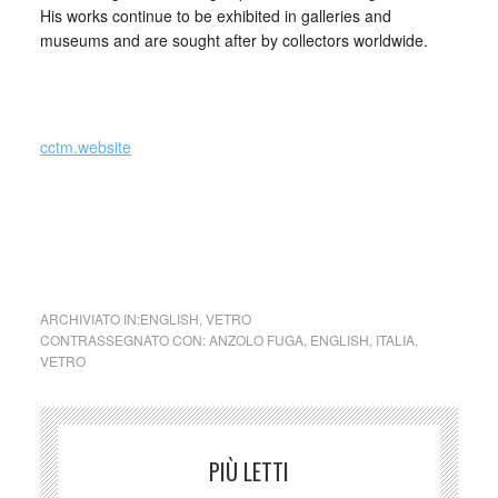
His works continue to be exhibited in galleries and
museums and are sought after by collectors worldwide.
_
cctm.website
cctm maestri vetrai
ARCHIVIATO IN:
ENGLISH
,
VETRO
CONTRASSEGNATO CON:
ANZOLO FUGA
,
ENGLISH
,
ITALIA
,
VETRO
PIÙ LETTI