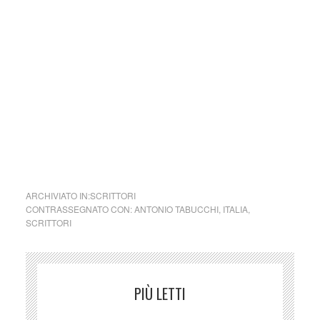
della legge n. 62 del 7.03.2001.
Nel caso si dovesse involontariamente ledere un qualsiasi
copyright d’autore, il contenuto verrà rimosso
immediatamente su segnalazione del detentore dell’avente
diritto.
cctm collettivo culturale tuttomondo Antonio Tabucchi
Piccoli equivoci senza importanza
ARCHIVIATO IN:
SCRITTORI
CONTRASSEGNATO CON:
ANTONIO TABUCCHI
,
ITALIA
,
SCRITTORI
PIÙ LETTI