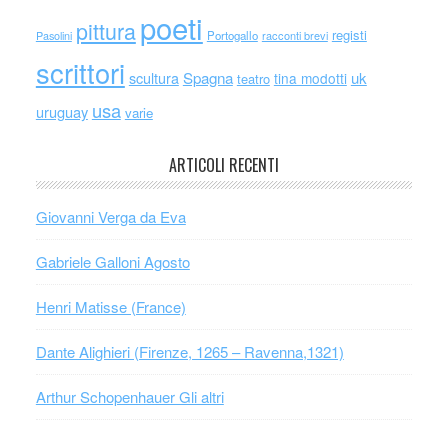
poeti
pittura
registi
Portogallo
racconti brevi
Pasolini
scrittori
scultura
Spagna
uk
tina modotti
teatro
usa
uruguay
varie
ARTICOLI RECENTI
Giovanni Verga da Eva
Gabriele Galloni Agosto
Henri Matisse (France)
Dante Alighieri (Firenze, 1265 – Ravenna,1321)
Arthur Schopenhauer Gli altri