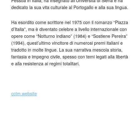
Pessoa in Italia, ha insegnato all’Università di Siena e ha
dedicato la sua vita culturale al Portogallo e alla sua lingua.
Ha esordito come scrittore nel 1975 con il romanzo “Piazza
d’Italia”, ma è diventato celebre a livello internazionale con
opere come “Notturno indiano” (1984) e “Sostiene Pereira”
(1994), quest’ultimo vincitore di numerosi premi italiani e
tradotto in molte lingue. La sua narrativa mescola storia,
fantasia e impegno civile, spesso con temi legati alla libertà
e alla resistenza ai regimi totalitari.
_
cctm.website
Si precisa che la diffusione di testi o immagini è solo a
carattere divulgativo della cultura e senza alcuno scopo di
lucro, nè rappresenta una testata giornalistica in quanto
viene aggiornata senza alcuna periodicità specifica. Non
può pertanto considerarsi un prodotto editoriale ai sensi