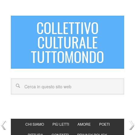
COLLETTIVO
CULTURALE
TUTTOMONDO
CHI SIAMO
PIÙ LETTI
AMORE
POETI
PITTURA
CONTATTI
PRIVACY POLICY