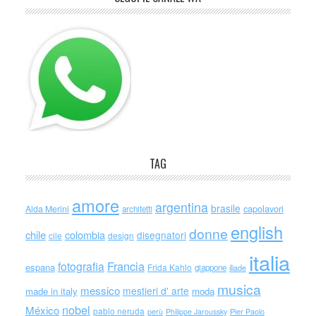
TAG
amore
argentina
brasile
capolavori
Alda Merini
architetti
english
donne
chile
colombia
disegnatori
cile
design
italia
Francia
fotografia
espana
Frida Kahlo
giappone
iliade
musica
messico
mestieri d' arte
made in italy
moda
nobel
México
pablo neruda
perù
Philippe Jaroussky
Pier Paolo