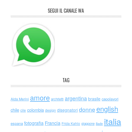
SEGUI IL CANALE WA
TAG
amore
argentina
brasile
capolavori
Alda Merini
architetti
english
donne
chile
colombia
disegnatori
cile
design
italia
Francia
fotografia
espana
Frida Kahlo
giappone
iliade