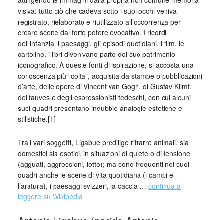
attingendo le immagini dalla propria non comune memoria
visiva: tutto ciò che cadeva sotto i suoi occhi veniva
registrato, rielaborato e riutilizzato all’occorrenza per
creare scene dal forte potere evocativo. I ricordi
dell’infanzia, i paesaggi, gli episodi quotidiani, i film, le
cartoline, i libri divenivano parte del suo patrimonio
iconografico. A queste fonti di ispirazione, si accosta una
conoscenza più “colta”, acquisita da stampe o pubblicazioni
d’arte, delle opere di Vincent van Gogh, di Gustav Klimt,
dei fauves e degli espressionisti tedeschi, con cui alcuni
suoi quadri presentano indubbie analogie estetiche e
stilistiche.[1]
Tra i vari soggetti, Ligabue predilige ritrarre animali, sia
domestici sia esotici, in situazioni di quiete o di tensione
(agguati, aggressioni, lotte); ma sono frequenti nei suoi
quadri anche le scene di vita quotidiana (i campi e
l’aratura), i paesaggi svizzeri, la caccia …
continua a
leggere su Wikipedia