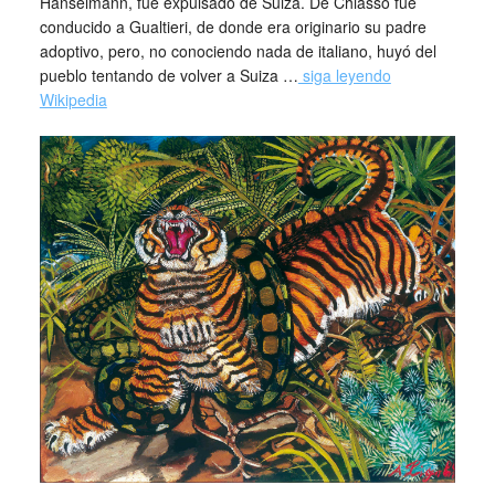
Hanselmann, fue expulsado de Suiza. De Chiasso fue
conducido a Gualtieri, de donde era originario su padre
adoptivo, pero, no conociendo nada de italiano, huyó del
pueblo tentando de volver a Suiza …
siga leyendo
Wikipedia
_