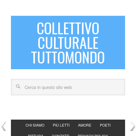
COLLETTIVO
CULTURALE
TUTTOMONDO
CHI SIAMO
PIÙ LETTI
AMORE
POETI
PITTURA
CONTATTI
PRIVACY POLICY