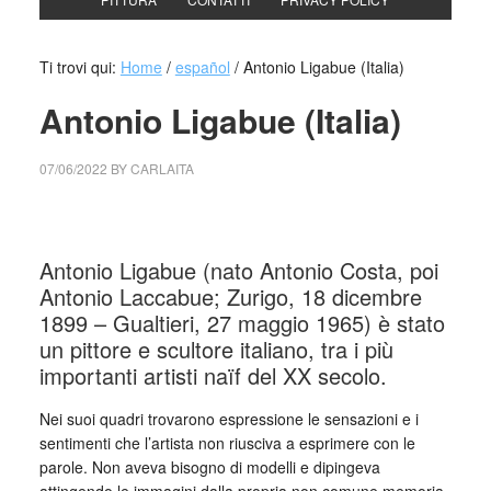
Ti trovi qui:
Home
/
español
/
Antonio Ligabue (Italia)
Antonio Ligabue (Italia)
07/06/2022
BY
CARLAITA
collettivo culturale tuttomondo Antonio Ligabue (Italia)
Antonio Ligabue (nato Antonio Costa, poi
Antonio Laccabue; Zurigo, 18 dicembre
1899 – Gualtieri, 27 maggio 1965) è stato
un pittore e scultore italiano, tra i più
importanti artisti naïf del XX secolo.
Nei suoi quadri trovarono espressione le sensazioni e i
sentimenti che l’artista non riusciva a esprimere con le
parole. Non aveva bisogno di modelli e dipingeva