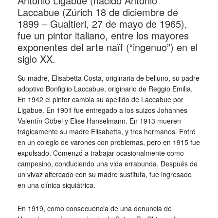
Antonio Ligabue (nacido Antonio
Laccabue (Zúrich 18 de diciembre de
1899 – Gualtieri, 27 de mayo de 1965),
fue un pintor italiano, entre los mayores
exponentes del arte naïf (“ingenuo”) en el
siglo XX.
Su madre, Elisabetta Costa, originaria de belluno, su padre
adoptivo Bonfiglio Laccabue, originario de Reggio Emilia.
En 1942 el pintor cambia su apellido de Laccabue por
Ligabue. En 1901 fue entregado a los suizos Johannes
Valentín Göbel y Elise Hanselmann. En 1913 mueren
trágicamente su madre Elisabetta, y tres hermanos. Entró
en un colegio de varones con problemas, pero en 1915 fue
expulsado. Comenzó a trabajar ocasionalmente como
campesino, conduciendo una vida errabunda. Después de
un vivaz altercado con su madre sustituta, fue ingresado
en una clínica siquiátrica.
En 1919, como consecuencia de una denuncia de