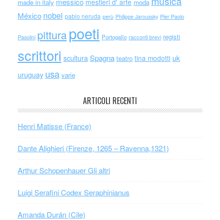
musica
messico
mestieri d' arte
made in italy
moda
nobel
México
pablo neruda
perù
Philippe Jaroussky
Pier Paolo
poeti
pittura
registi
Portogallo
racconti brevi
Pasolini
scrittori
scultura
Spagna
uk
tina modotti
teatro
usa
uruguay
varie
ARTICOLI RECENTI
Henri Matisse (France)
Dante Alighieri (Firenze, 1265 – Ravenna,1321)
Arthur Schopenhauer Gli altri
Luigi Serafini Codex Seraphinianus
Amanda Durán (Cile)