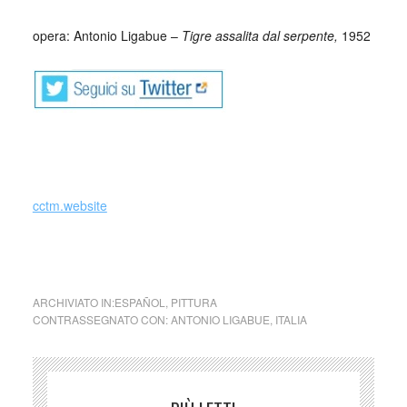
_
opera: Antonio Ligabue –
Tigre assalita dal serpente,
1952
cctm.website
collettivo culturale tuttomondo Antonio Ligabue (Italia)
ARCHIVIATO IN:
ESPAÑOL
,
PITTURA
CONTRASSEGNATO CON:
ANTONIO LIGABUE
,
ITALIA