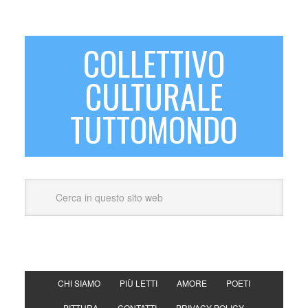
COLLETTIVO
CULTURALE
TUTTOMONDO
CHI SIAMO
PIÙ LETTI
AMORE
POETI
PITTURA
CONTATTI
PRIVACY POLICY