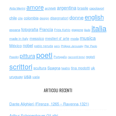
amore
argentina
brasile
capolavori
Alda Merini
architetti
english
donne
chile
colombia
disegnatori
cile
design
italia
Francia
fotografia
espana
Frida Kahlo
giappone
iliade
musica
messico
mestieri d' arte
made in italy
moda
nobel
México
pablo neruda
perù
Philippe Jaroussky
Pier Paolo
poeti
pittura
registi
Portogallo
racconti brevi
Pasolini
scrittori
scultura
Spagna
uk
tina modotti
teatro
usa
uruguay
varie
ARTICOLI RECENTI
Dante Alighieri (Firenze, 1265 – Ravenna,1321)
Arthur Schopenhauer Gli altri