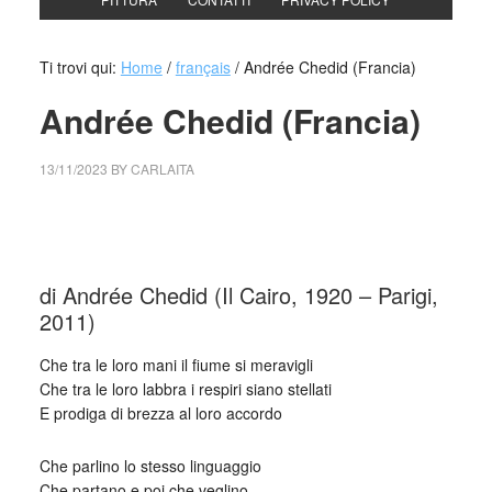
Ti trovi qui:
Home
/
français
/
Andrée Chedid (Francia)
Andrée Chedid (Francia)
13/11/2023
BY
CARLAITA
cctm collettivo culturale tuttomondo Andrée Chedid
(Francia)
di Andrée Chedid (Il Cairo, 1920 – Parigi,
2011)
Che tra le loro mani il fiume si meravigli
Che tra le loro labbra i respiri siano stellati
E prodiga di brezza al loro accordo
Che parlino lo stesso linguaggio
Che partano e poi che veglino