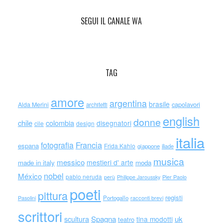
SEGUI IL CANALE WA
TAG
amore
argentina
brasile
capolavori
Alda Merini
architetti
english
donne
chile
colombia
disegnatori
cile
design
italia
Francia
fotografia
espana
Frida Kahlo
giappone
iliade
musica
messico
mestieri d' arte
made in italy
moda
nobel
México
pablo neruda
perù
Philippe Jaroussky
Pier Paolo
poeti
pittura
registi
Portogallo
racconti brevi
Pasolini
scrittori
scultura
Spagna
uk
tina modotti
teatro