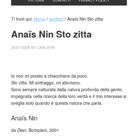
Ti trovi qui:
Home
/
scrittori
/
Anaïs Nin Sto zitta
Anaïs Nin Sto zitta
25/01/2026
BY
CARLAITA
cctm collettivo culturale tuttomondo Anaïs Nin Sto zitta
Io non mi presto a chiacchiere da poco.
Sto zitta. Mi sottraggo, mi allontano.
Sono sempre catturata dalla natura profonda della gente,
impegnata nella ricerca della loro verità e il mio interesse si
sveglia solo quando è questa natura che parla.
Anaïs Nin
da
Diari
, Bompiani, 2001