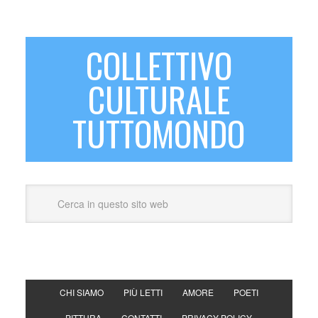
COLLETTIVO
CULTURALE
TUTTOMONDO
CHI SIAMO
PIÙ LETTI
AMORE
POETI
PITTURA
CONTATTI
PRIVACY POLICY