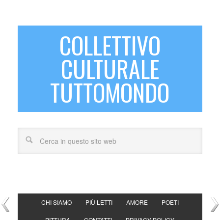
COLLETTIVO
CULTURALE
TUTTOMONDO
CHI SIAMO
PIÙ LETTI
AMORE
POETI
PITTURA
CONTATTI
PRIVACY POLICY