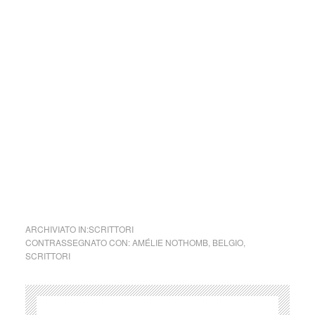
viene aggiornata senza alcuna periodicità specifica. Non
può pertanto considerarsi un prodotto editoriale ai sensi
della legge n. 62 del 7.03.2001.
Nel caso si dovesse involontariamente ledere un qualsiasi
copyright d’autore, il contenuto verrà rimosso
immediatamente su segnalazione del detentore dell’avente
diritto.
cctm collettivo culturale tuttomondo Amélie Nothomb da
Diario di Rondine
ARCHIVIATO IN:
SCRITTORI
CONTRASSEGNATO CON:
AMÉLIE NOTHOMB
,
BELGIO
,
SCRITTORI