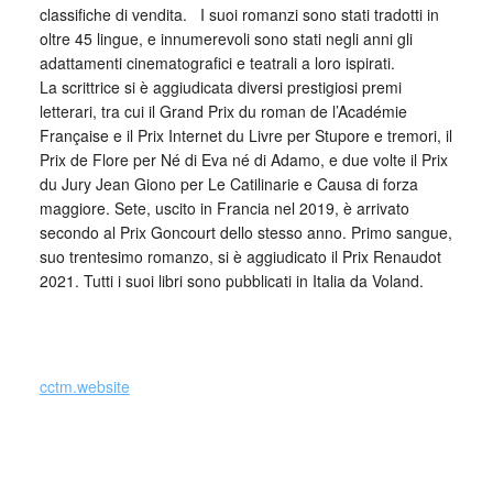
classifiche di vendita. I suoi romanzi sono stati tradotti in
oltre 45 lingue, e innumerevoli sono stati negli anni gli
adattamenti cinematografici e teatrali a loro ispirati.
La scrittrice si è aggiudicata diversi prestigiosi premi
letterari, tra cui il Grand Prix du roman de l’Académie
Française e il Prix Internet du Livre per Stupore e tremori, il
Prix de Flore per Né di Eva né di Adamo, e due volte il Prix
du Jury Jean Giono per Le Catilinarie e Causa di forza
maggiore. Sete, uscito in Francia nel 2019, è arrivato
secondo al Prix Goncourt dello stesso anno. Primo sangue,
suo trentesimo romanzo, si è aggiudicato il Prix Renaudot
2021. Tutti i suoi libri sono pubblicati in Italia da Voland.
_
cctm.website
Si precisa che la diffusione di testi o immagini è solo a
carattere divulgativo della cultura e senza alcuno scopo di
lucro, nè rappresenta una testata giornalistica in quanto