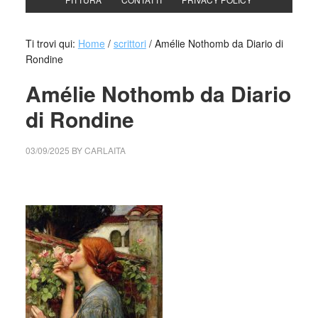
Ti trovi qui:
Home
/
scrittori
/
Amélie Nothomb da Diario di
Rondine
Amélie Nothomb da Diario
di Rondine
03/09/2025
BY
CARLAITA
cctm collettivo culturale tuttomondo Amélie Nothomb da
Diario di Rondine