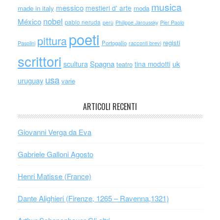
musica
messico
mestieri d' arte
made in italy
moda
nobel
México
pablo neruda
perù
Philippe Jaroussky
Pier Paolo
poeti
pittura
registi
Portogallo
racconti brevi
Pasolini
scrittori
scultura
Spagna
uk
tina modotti
teatro
usa
uruguay
varie
ARTICOLI RECENTI
Giovanni Verga da Eva
Gabriele Galloni Agosto
Henri Matisse (France)
Dante Alighieri (Firenze, 1265 – Ravenna,1321)