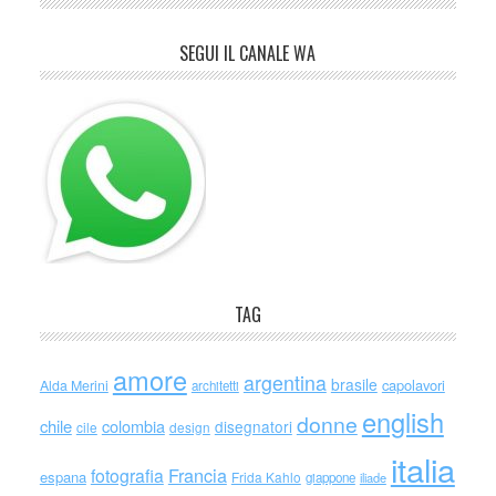
SEGUI IL CANALE WA
TAG
amore
argentina
brasile
capolavori
Alda Merini
architetti
english
donne
chile
colombia
disegnatori
cile
design
italia
Francia
fotografia
espana
Frida Kahlo
giappone
iliade