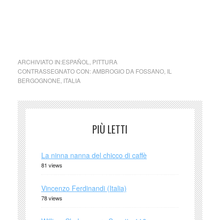
Bergognone,
Incoronazione di
1508 – ubicazione Basilica
Maria,
di San Simpliciano, Milano
ARCHIVIATO IN:
ESPAÑOL
,
PITTURA
CONTRASSEGNATO CON:
AMBROGIO DA FOSSANO
,
IL
BERGOGNONE
,
ITALIA
PIÙ LETTI
La ninna nanna del chicco di caffè
81 views
Vincenzo Ferdinandi (Italia)
78 views