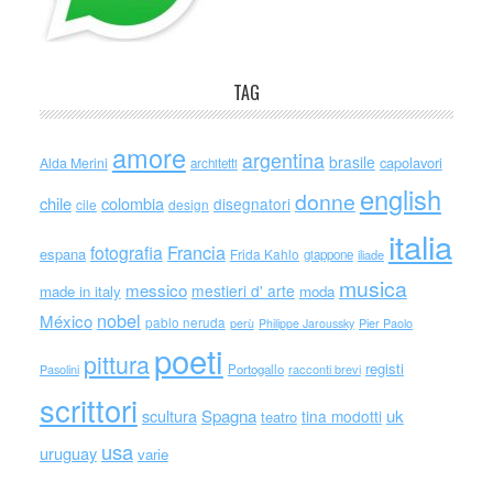
TAG
amore
argentina
brasile
capolavori
Alda Merini
architetti
english
donne
chile
colombia
disegnatori
cile
design
italia
Francia
fotografia
espana
Frida Kahlo
giappone
iliade
musica
messico
mestieri d' arte
made in italy
moda
nobel
México
pablo neruda
perù
Philippe Jaroussky
Pier Paolo
poeti
pittura
registi
Portogallo
racconti brevi
Pasolini
scrittori
scultura
Spagna
uk
tina modotti
teatro
usa
uruguay
varie