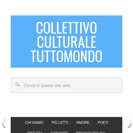
COLLETTIVO
CULTURALE
TUTTOMONDO
CHI SIAMO
PIÙ LETTI
AMORE
POETI
PITTURA
CONTATTI
PRIVACY POLICY