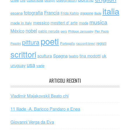
italia
Francia
fotografia
espana
Frida Kahlo
giappone
iliade
musica
messico
mestieri d' arte
made in italy
moda
nobel
México
pablo neruda
perù
Philippe Jaroussky
Pier Paolo
poeti
pittura
registi
Portogallo
racconti brevi
Pasolini
scrittori
scultura
Spagna
uk
tina modotti
teatro
usa
uruguay
varie
ARTICOLI RECENTI
Vladimir Majakovskij Beato chi
11 Iliade -A. Baricco Pandaro e Enea
Giovanni Verga da Eva