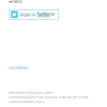
nel 2012.
_
Alba Kia is originally from Iglesias (Sardinia), live in Rome
and she travel around the world in search for inspiration.
In this film you can see a part of her world, works between
Visual art, paint, cinema and other experimental.
cctm.website
L’artista Alba Kia (Chiara Ferrara) è originaria di Iglesias
ARCHIVIATO IN:
ENGLISH
,
VIDEO
CONTRASSEGNATO CON:
ALBA KIA
,
ALBA KIA ART STORY
,
CHIARA FERRARA
,
VIDEO