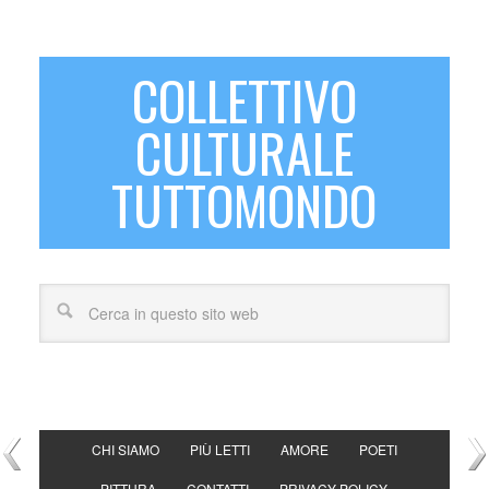
COLLETTIVO
CULTURALE
TUTTOMONDO
CHI SIAMO
PIÙ LETTI
AMORE
POETI
PITTURA
CONTATTI
PRIVACY POLICY