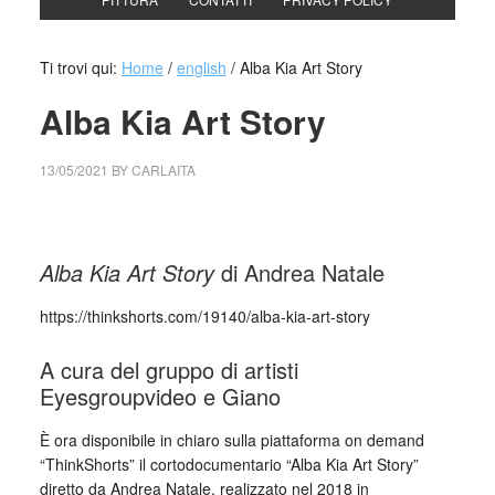
Ti trovi qui:
Home
/
english
/
Alba Kia Art Story
Alba Kia Art Story
13/05/2021
BY
CARLAITA
centro cultural tina modotti Alba Kia Art Story
Alba Kia Art Story
di Andrea Natale
https://thinkshorts.com/19140/alba-kia-art-story
A cura del gruppo di artisti
Eyesgroupvideo e Giano
È ora disponibile in chiaro sulla piattaforma on demand
“ThinkShorts” il cortodocumentario “Alba Kia Art Story”
diretto da Andrea Natale, realizzato nel 2018 in