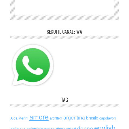
SEGUI IL CANALE WA
TAG
amore
argentina
brasile
capolavori
Alda Merini
architetti
english
donne
chile
colombia
disegnatori
cile
design