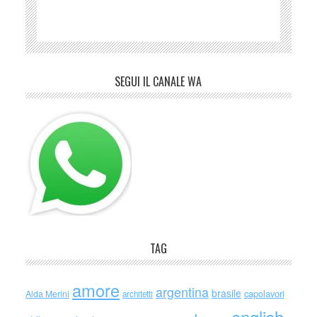
SEGUI IL CANALE WA
TAG
amore
argentina
brasile
capolavori
Alda Merini
architetti