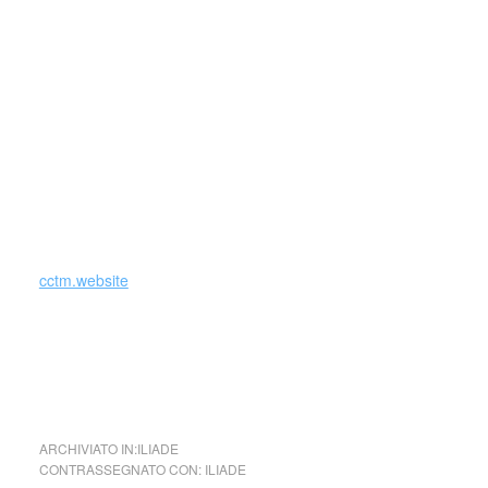
slanciò per tre volte simile a Ares ardente»
cctm.website
iliade baricco cctm arte amore bellezza cultura poesia canti
ARCHIVIATO IN:
ILIADE
CONTRASSEGNATO CON:
ILIADE