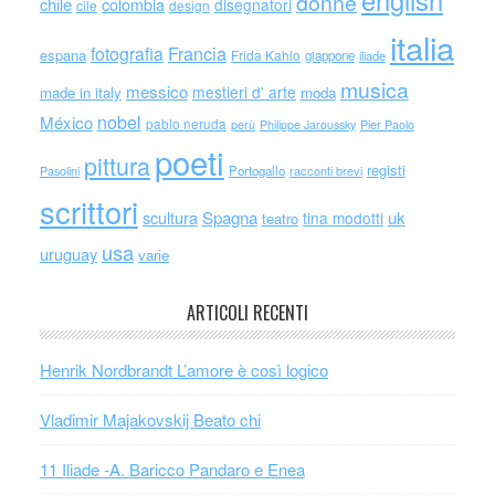
english
donne
chile
colombia
disegnatori
cile
design
italia
Francia
fotografia
espana
Frida Kahlo
giappone
iliade
musica
messico
mestieri d' arte
made in italy
moda
nobel
México
pablo neruda
perù
Philippe Jaroussky
Pier Paolo
poeti
pittura
registi
Portogallo
racconti brevi
Pasolini
scrittori
scultura
Spagna
uk
tina modotti
teatro
usa
uruguay
varie
ARTICOLI RECENTI
Henrik Nordbrandt L’amore è così logico
Vladimir Majakovskij Beato chi
11 Iliade -A. Baricco Pandaro e Enea