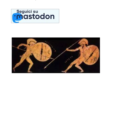
L’Iliade è – insieme all’Odissea – un poema epico attribuito
ad Omero. Si compone di ventiquattro libri o canti, ognuno
dei quali è indicato con una lettera dell’alfabeto greco
maiuscolo. Opera ciclopica e complessa, è ritenuta un
caposaldo della letteratura greca. Narra le vicende di un
breve episodio della storia della guerra di Troia, quello
dell’ira dell’eroe Achille, accaduto nell’ultimo dei dieci anni