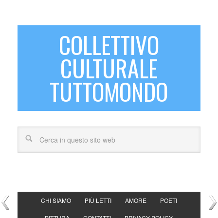
COLLETTIVO
CULTURALE
TUTTOMONDO
CHI SIAMO
PIÙ LETTI
AMORE
POETI
PITTURA
CONTATTI
PRIVACY POLICY