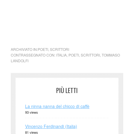
copyright d’autore, il contenuto verrà rimosso
immediatamente su segnalazione del detentore dell’avente
diritto.
cctm la luna
ARCHIVIATO IN:
POETI
,
SCRITTORI
CONTRASSEGNATO CON:
ITALIA
,
POETI
,
SCRITTORI
,
TOMMASO
LANDOLFI
PIÙ LETTI
La ninna nanna del chicco di caffè
93 views
Vincenzo Ferdinandi (Italia)
81 views