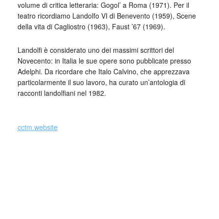
volume di critica letteraria: Gogol’ a Roma (1971). Per il
teatro ricordiamo Landolfo VI di Benevento (1959), Scene
della vita di Cagliostro (1963), Faust ’67 (1969).
Landolfi è considerato uno dei massimi scrittori del
Novecento: in Italia le sue opere sono pubblicate presso
Adelphi. Da ricordare che Italo Calvino, che apprezzava
particolarmente il suo lavoro, ha curato un’antologia di
racconti landolfiani nel 1982.
_
cctm.website
Si precisa che la diffusione di testi o immagini è solo a
carattere divulgativo della cultura e senza alcuno scopo di
lucro, nè rappresenta una testata giornalistica in quanto
viene aggiornata senza alcuna periodicità specifica. Non
può pertanto considerarsi un prodotto editoriale ai sensi
della legge n. 62 del 7.03.2001.
Nel caso si dovesse involontariamente ledere un qualsiasi