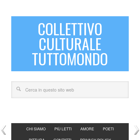
COLLETTIVO
CULTURALE
TUTTOMONDO
CHI SIAMO
PIÙ LETTI
AMORE
POETI
PITTURA
CONTATTI
PRIVACY POLICY