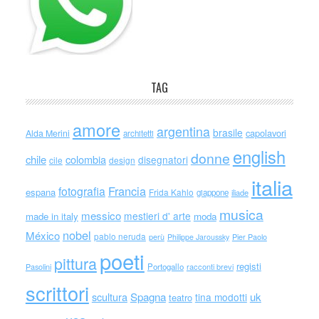
TAG
amore
argentina
brasile
capolavori
Alda Merini
architetti
english
donne
chile
colombia
disegnatori
cile
design
italia
Francia
fotografia
espana
Frida Kahlo
giappone
iliade
musica
messico
mestieri d' arte
made in italy
moda
nobel
México
pablo neruda
perù
Philippe Jaroussky
Pier Paolo
poeti
pittura
registi
Portogallo
racconti brevi
Pasolini
scrittori
scultura
Spagna
uk
tina modotti
teatro