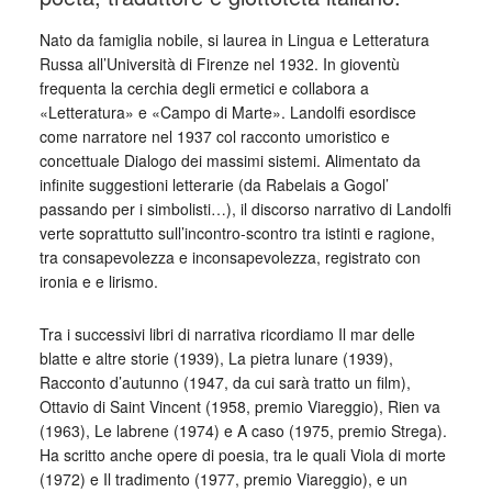
Nato da famiglia nobile, si laurea in Lingua e Letteratura
Russa all’Università di Firenze nel 1932. In gioventù
frequenta la cerchia degli ermetici e collabora a
«Letteratura» e «Campo di Marte». Landolfi esordisce
come narratore nel 1937 col racconto umoristico e
concettuale Dialogo dei massimi sistemi. Alimentato da
infinite suggestioni letterarie (da Rabelais a Gogol’
passando per i simbolisti…), il discorso narrativo di Landolfi
verte soprattutto sull’incontro-scontro tra istinti e ragione,
tra consapevolezza e inconsapevolezza, registrato con
ironia e e lirismo.
Tra i successivi libri di narrativa ricordiamo Il mar delle
blatte e altre storie (1939), La pietra lunare (1939),
Racconto d’autunno (1947, da cui sarà tratto un film),
Ottavio di Saint Vincent (1958, premio Viareggio), Rien va
(1963), Le labrene (1974) e A caso (1975, premio Strega).
Ha scritto anche opere di poesia, tra le quali Viola di morte
(1972) e Il tradimento (1977, premio Viareggio), e un