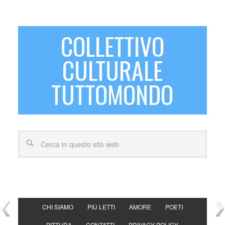
COLLETTIVO
CULTURALE
TUTTOMONDO
CHI SIAMO
PIÙ LETTI
AMORE
POETI
PITTURA
CONTATTI
PRIVACY POLICY