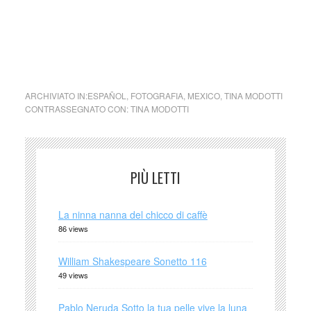
cctm cctm cctm cctm cctm cctm cctm cctm cctm cctm
cctm cctm cctm cctm cctm cctm cctm cctm cctm cctm cctm
cctm cctm cctm cctm cctm cctm cctm cctm cctm cctm cctm
cctm cctm cctm cctm cctm cctm cctm cctm cctm cctm cctm
ARCHIVIATO IN:
ESPAÑOL
,
FOTOGRAFIA
,
MEXICO
,
TINA MODOTTI
CONTRASSEGNATO CON:
TINA MODOTTI
PIÙ LETTI
La ninna nanna del chicco di caffè
86 views
William Shakespeare Sonetto 116
49 views
Pablo Neruda Sotto la tua pelle vive la luna