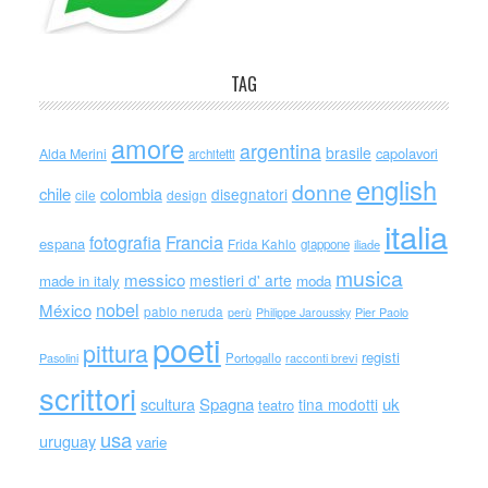
TAG
amore
argentina
brasile
capolavori
Alda Merini
architetti
english
donne
chile
colombia
disegnatori
cile
design
italia
Francia
fotografia
espana
Frida Kahlo
giappone
iliade
musica
messico
mestieri d' arte
made in italy
moda
nobel
México
pablo neruda
perù
Philippe Jaroussky
Pier Paolo
poeti
pittura
registi
Portogallo
racconti brevi
Pasolini
scrittori
scultura
Spagna
uk
tina modotti
teatro
usa
uruguay
varie