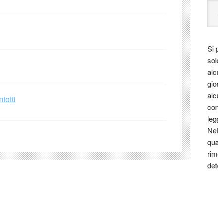
Si 
sol
alc
gio
alc
totti
con
leg
Nel
qua
rim
det