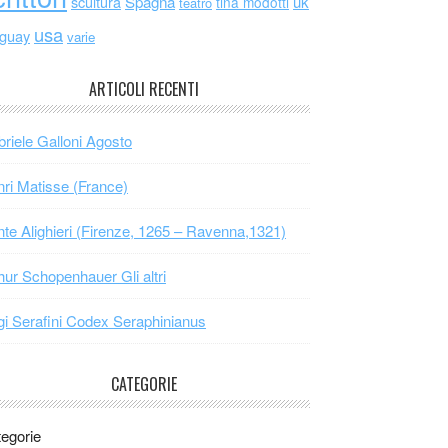
scultura
Spagna
uk
tina modotti
teatro
usa
uguay
varie
ARTICOLI RECENTI
riele Galloni Agosto
ri Matisse (France)
te Alighieri (Firenze, 1265 – Ravenna,1321)
hur Schopenhauer Gli altri
gi Serafini Codex Seraphinianus
CATEGORIE
egorie