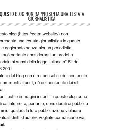
QUESTO BLOG NON RAPPRESENTA UNA TESTATA
GIORNALISTICA
sto blog (https://cctm.website/) non
presenta una testata giornalistica in quanto
ne aggiornato senza alcuna periodicità.
 può pertanto considerarsi un prodotto
toriale ai sensi della legge italiana n° 62 del
3.2001.
utore del blog non è responsabile del contenuto
 commenti ai post, nè del contenuto dei siti
ati.
uni testi o immagini inseriti in questo blog sono
tti da internet e, pertanto, considerati di pubblico
inio; qualora la loro pubblicazione violasse
ntuali diritti d’autore, vogliate comunicarlo via
il.