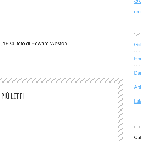
ur
, 1924, foto di Edward Weston
Gab
Hen
Dan
Art
PIÙ LETTI
Lui
Cat