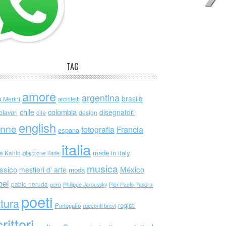
TAG
amore
argentina
brasile
a Merini
architetti
chile
colombia
disegnatori
olavori
cile
design
english
nne
Francia
fotografia
espana
italia
made in italy
da Kahlo
giappone
iliade
musica
ssico
México
mestieri d' arte
moda
bel
pablo neruda
perù
Philippe Jaroussky
Pier Paolo Pasolini
poeti
ttura
registi
Portogallo
racconti brevi
rittori