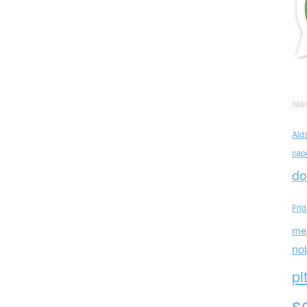
ltural tina modotti caracas centro cultural tina modotti
 centro cultural tina modotti caracas
Ald
cap
do
Fri
me
no
pi
sc