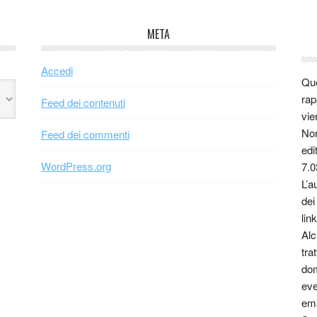
META
Accedi
Que
rap
Feed dei contenuti
vie
Non
Feed dei commenti
edi
WordPress.org
7.0
L’a
dei
link
Alc
tra
dom
eve
ema