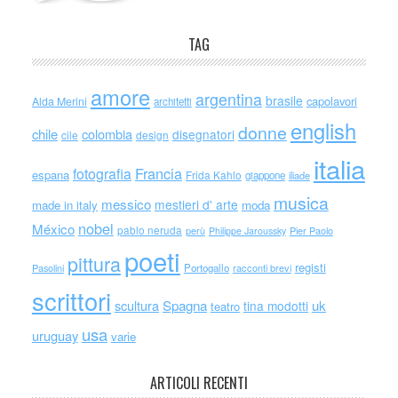
TAG
amore
argentina
brasile
capolavori
Alda Merini
architetti
english
donne
chile
colombia
disegnatori
cile
design
italia
Francia
fotografia
espana
Frida Kahlo
giappone
iliade
musica
messico
mestieri d' arte
made in italy
moda
nobel
México
pablo neruda
perù
Philippe Jaroussky
Pier Paolo
poeti
pittura
registi
Portogallo
racconti brevi
Pasolini
scrittori
scultura
Spagna
uk
tina modotti
teatro
usa
uruguay
varie
ARTICOLI RECENTI