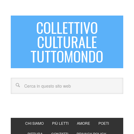
COLLETTIVO
CULTURALE
TUTTOMONDO
CHI SIAMO
PIÙ LETTI
AMORE
POETI
PITTURA
CONTATTI
PRIVACY POLICY