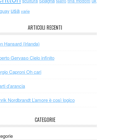
scultura
Spagna
uk
tina modotti
teatro
usa
uguay
varie
ARTICOLI RECENTI
n Hansard (Irlanda)
erto Gervaso Cielo infinito
rgio Caproni Oh cari
arti d’arancia
rik Nordbrandt L’amore è così logico
CATEGORIE
egorie