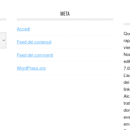
META
Accedi
Que
rap
Feed dei contenuti
vie
Non
Feed dei commenti
edi
WordPress.org
7.0
L’a
dei
link
Alc
tra
dom
eve
ema