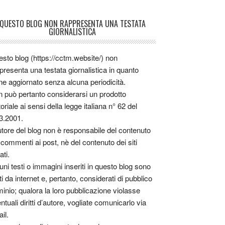
QUESTO BLOG NON RAPPRESENTA UNA TESTATA
GIORNALISTICA
sto blog (https://cctm.website/) non
presenta una testata giornalistica in quanto
ne aggiornato senza alcuna periodicità.
 può pertanto considerarsi un prodotto
toriale ai sensi della legge italiana n° 62 del
3.2001.
utore del blog non è responsabile del contenuto
 commenti ai post, nè del contenuto dei siti
ati.
uni testi o immagini inseriti in questo blog sono
tti da internet e, pertanto, considerati di pubblico
inio; qualora la loro pubblicazione violasse
ntuali diritti d’autore, vogliate comunicarlo via
il.