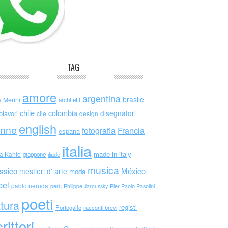
TAG
amore
argentina
brasile
a Merini
architetti
chile
colombia
disegnatori
olavori
cile
design
english
nne
Francia
fotografia
espana
italia
made in italy
da Kahlo
giappone
iliade
musica
ssico
México
mestieri d' arte
moda
bel
pablo neruda
perù
Philippe Jaroussky
Pier Paolo Pasolini
poeti
ttura
registi
Portogallo
racconti brevi
rittori