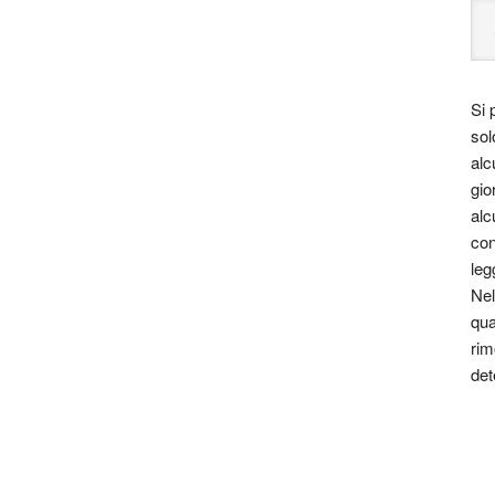
Si 
sol
alc
gio
alc
con
leg
Nel
qua
rim
det