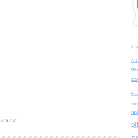
Ald
cap
do
Fri
me
no
AM BLAKE
pi
sc