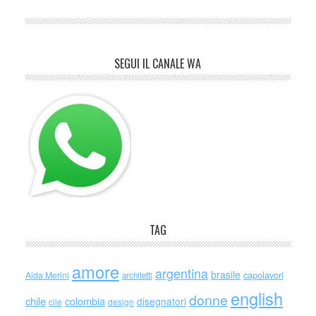
SEGUI IL CANALE WA
TAG
amore
argentina
brasile
capolavori
Alda Merini
architetti
english
donne
chile
colombia
disegnatori
cile
design