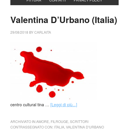
Valentina D’Urbano (Italia)
29/08/2018
BY
CARLAITA
centro cultural tina …
[Leggi di più...]
ARCHIVIATO IN:
AMORE
,
FILROUGE
,
SCRITTORI
CONTRASSEGNATO CON:
ITALIA
,
VALENTINA D'URBANO