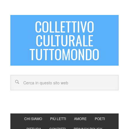
COLLETTIVO
CULTURALE
TUTTOMONDO
CHI SIAMO
PIÙ LETTI
AMORE
POETI
PITTURA
CONTATTI
PRIVACY POLICY