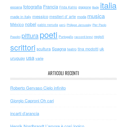
italia
Francia
fotografia
espana
Frida Kahlo
giappone
iliade
musica
messico
mestieri d' arte
made in italy
moda
nobel
México
pablo neruda
perù
Philippe Jaroussky
Pier Paolo
poeti
pittura
registi
Portogallo
racconti brevi
Pasolini
scrittori
scultura
Spagna
uk
tina modotti
teatro
usa
uruguay
varie
ARTICOLI RECENTI
Roberto Gervaso Cielo infinito
Giorgio Caproni Oh cari
incarti d’arancia
Henrik Nordbrandt L’amore è così logico