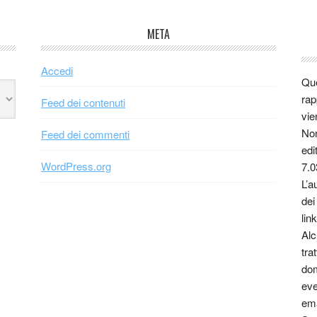
META
Accedi
Que
rap
Feed dei contenuti
vie
Non
Feed dei commenti
edi
WordPress.org
7.0
L’a
dei
link
Alc
tra
dom
eve
ema