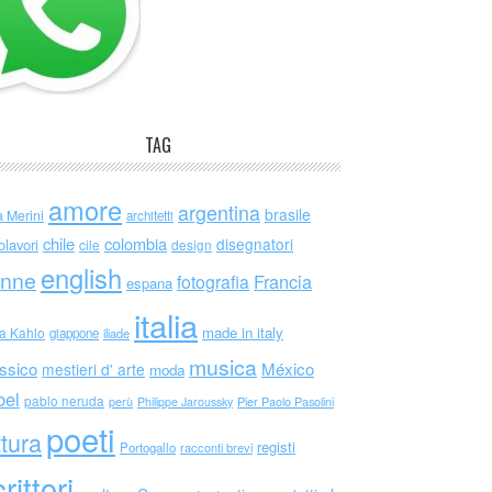
TAG
amore
argentina
brasile
a Merini
architetti
chile
colombia
disegnatori
olavori
cile
design
english
nne
Francia
fotografia
espana
italia
made in italy
da Kahlo
giappone
iliade
musica
ssico
México
mestieri d' arte
moda
bel
pablo neruda
perù
Philippe Jaroussky
Pier Paolo Pasolini
poeti
ttura
registi
Portogallo
racconti brevi
rittori