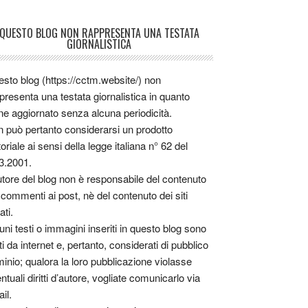
QUESTO BLOG NON RAPPRESENTA UNA TESTATA
GIORNALISTICA
sto blog (https://cctm.website/) non
presenta una testata giornalistica in quanto
ne aggiornato senza alcuna periodicità.
 può pertanto considerarsi un prodotto
toriale ai sensi della legge italiana n° 62 del
3.2001.
utore del blog non è responsabile del contenuto
 commenti ai post, nè del contenuto dei siti
ati.
uni testi o immagini inseriti in questo blog sono
tti da internet e, pertanto, considerati di pubblico
inio; qualora la loro pubblicazione violasse
ntuali diritti d’autore, vogliate comunicarlo via
il.