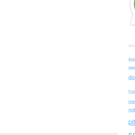
Ald
cap
do
Fri
me
no
pi
sc