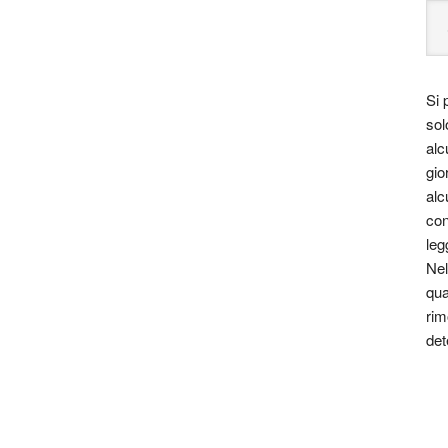
Si 
sol
alc
gio
alc
con
leg
Nel
qua
rim
det