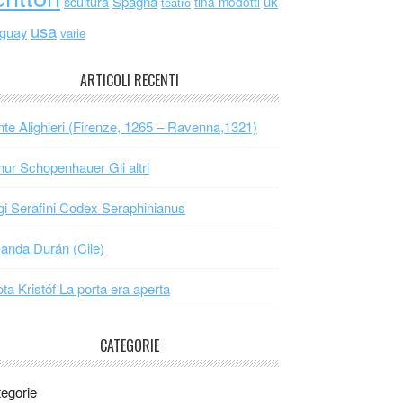
scultura
Spagna
uk
tina modotti
teatro
usa
uguay
varie
ARTICOLI RECENTI
te Alighieri (Firenze, 1265 – Ravenna,1321)
hur Schopenhauer Gli altri
gi Serafini Codex Seraphinianus
nda Durán (Cile)
ta Kristóf La porta era aperta
CATEGORIE
egorie