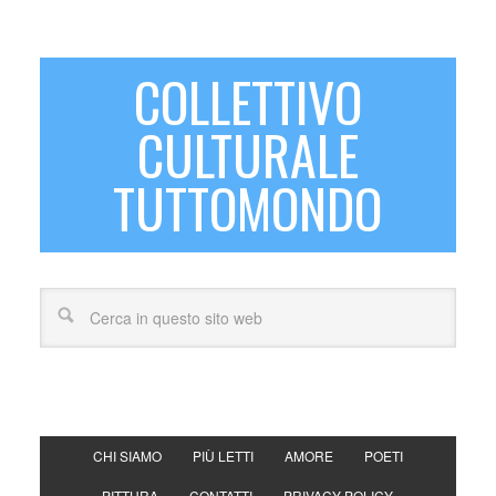
COLLETTIVO
CULTURALE
TUTTOMONDO
CHI SIAMO
PIÙ LETTI
AMORE
POETI
PITTURA
CONTATTI
PRIVACY POLICY