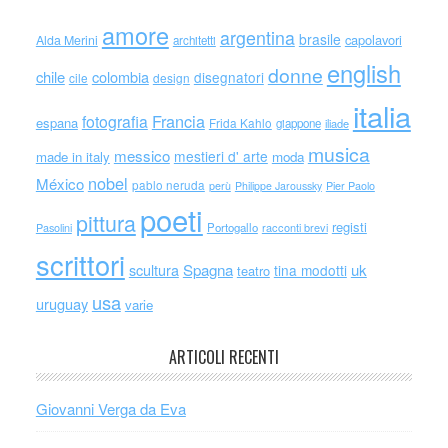
amore
argentina
brasile
capolavori
Alda Merini
architetti
english
donne
chile
colombia
disegnatori
cile
design
italia
Francia
fotografia
espana
Frida Kahlo
giappone
iliade
musica
messico
mestieri d' arte
made in italy
moda
nobel
México
pablo neruda
perù
Philippe Jaroussky
Pier Paolo
poeti
pittura
registi
Portogallo
racconti brevi
Pasolini
scrittori
scultura
Spagna
uk
tina modotti
teatro
usa
uruguay
varie
ARTICOLI RECENTI
Giovanni Verga da Eva