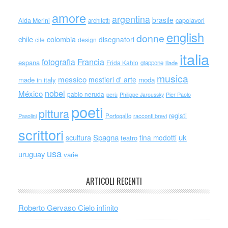
amore
argentina
brasile
capolavori
Alda Merini
architetti
english
donne
chile
colombia
disegnatori
cile
design
italia
Francia
fotografia
espana
Frida Kahlo
giappone
iliade
musica
messico
mestieri d' arte
made in italy
moda
nobel
México
pablo neruda
perù
Philippe Jaroussky
Pier Paolo
poeti
pittura
registi
Portogallo
racconti brevi
Pasolini
scrittori
scultura
Spagna
uk
tina modotti
teatro
usa
uruguay
varie
ARTICOLI RECENTI
Roberto Gervaso Cielo infinito