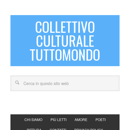
COLLETTIVO
CULTURALE
TUTTOMONDO
CHI SIAMO
PIÙ LETTI
AMORE
POETI
PITTURA
CONTATTI
PRIVACY POLICY