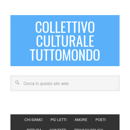
COLLETTIVO
CULTURALE
TUTTOMONDO
CHI SIAMO
PIÙ LETTI
AMORE
POETI
PITTURA
CONTATTI
PRIVACY POLICY