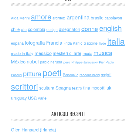
amore
argentina
brasile
capolavori
Alda Merini
architetti
english
donne
chile
colombia
disegnatori
cile
design
italia
Francia
fotografia
espana
Frida Kahlo
giappone
iliade
musica
messico
mestieri d' arte
made in italy
moda
nobel
México
pablo neruda
perù
Philippe Jaroussky
Pier Paolo
poeti
pittura
registi
Portogallo
racconti brevi
Pasolini
scrittori
scultura
Spagna
uk
tina modotti
teatro
usa
uruguay
varie
ARTICOLI RECENTI
Glen Hansard (Irlanda)