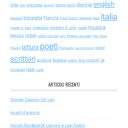
english
donne
chile
colombia
disegnatori
cile
design
italia
Francia
fotografia
espana
Frida Kahlo
giappone
iliade
musica
messico
mestieri d' arte
made in italy
moda
nobel
México
pablo neruda
perù
Philippe Jaroussky
Pier Paolo
poeti
pittura
registi
Portogallo
racconti brevi
Pasolini
scrittori
scultura
Spagna
uk
tina modotti
teatro
usa
uruguay
varie
ARTICOLI RECENTI
Giorgio Caproni Oh cari
incarti d’arancia
Henrik Nordbrandt L’amore è così logico