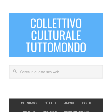
COLLETTIVO
CULTURALE
TUTTOMONDO
CHI SIAMO
PIÙ LETTI
AMORE
POETI
PITTURA
CONTATTI
PRIVACY POLICY