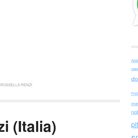
Ald
cap
do
,
ROSSELLA RENZI
Fri
me
no
 (Italia)
pi
sc