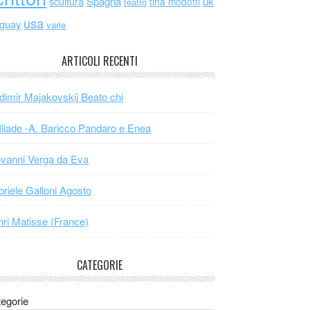
scultura
Spagna
uk
tina modotti
teatro
usa
uguay
varie
ARTICOLI RECENTI
dimir Majakovskij Beato chi
Iliade -A. Baricco Pandaro e Enea
vanni Verga da Eva
riele Galloni Agosto
ri Matisse (France)
CATEGORIE
egorie