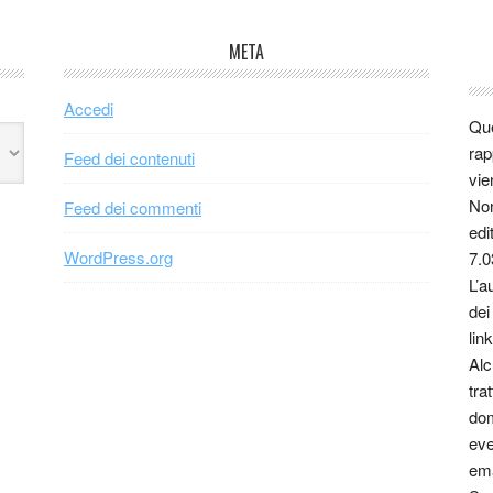
META
Accedi
Que
rap
Feed dei contenuti
vie
Non
Feed dei commenti
edi
WordPress.org
7.0
L’a
dei
link
Alc
tra
dom
eve
ema