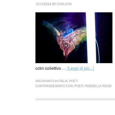
12/12/2024
BY
CARLAITA
cctm collettivo …
[Leggi di più...]
ARCHIVIATO IN:
ITALIA
,
POETI
CONTRASSEGNATO CON:
POETI
,
ROSSELLA RENZI