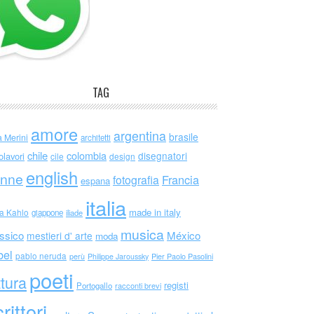
TAG
amore
argentina
brasile
a Merini
architetti
chile
colombia
disegnatori
olavori
cile
design
english
nne
Francia
fotografia
espana
italia
made in italy
da Kahlo
giappone
iliade
musica
ssico
México
mestieri d' arte
moda
bel
pablo neruda
perù
Philippe Jaroussky
Pier Paolo Pasolini
poeti
ttura
registi
Portogallo
racconti brevi
rittori