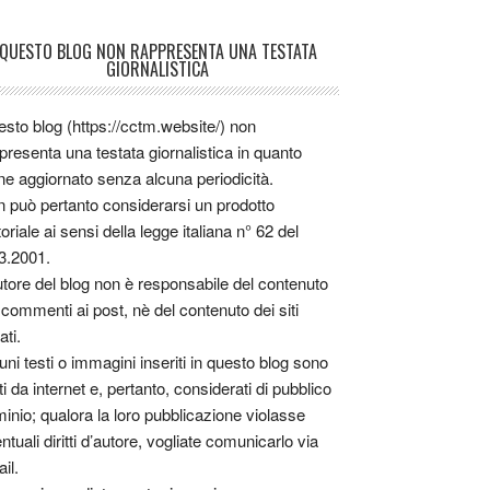
QUESTO BLOG NON RAPPRESENTA UNA TESTATA
GIORNALISTICA
sto blog (https://cctm.website/) non
presenta una testata giornalistica in quanto
ne aggiornato senza alcuna periodicità.
 può pertanto considerarsi un prodotto
toriale ai sensi della legge italiana n° 62 del
3.2001.
utore del blog non è responsabile del contenuto
 commenti ai post, nè del contenuto dei siti
ati.
uni testi o immagini inseriti in questo blog sono
tti da internet e, pertanto, considerati di pubblico
inio; qualora la loro pubblicazione violasse
ntuali diritti d’autore, vogliate comunicarlo via
il.