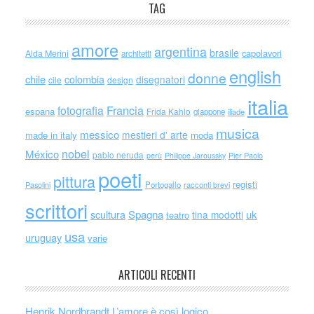
TAG
amore
argentina
brasile
capolavori
Alda Merini
architetti
english
donne
chile
colombia
disegnatori
cile
design
italia
Francia
fotografia
espana
Frida Kahlo
giappone
iliade
musica
messico
mestieri d' arte
made in italy
moda
nobel
México
pablo neruda
perù
Philippe Jaroussky
Pier Paolo
poeti
pittura
registi
Portogallo
racconti brevi
Pasolini
scrittori
scultura
Spagna
uk
tina modotti
teatro
usa
uruguay
varie
ARTICOLI RECENTI
Henrik Nordbrandt L’amore è così logico