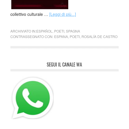
collettivo culturale …
[Leggi di più...]
ARCHIVIATO IN:
ESPAÑOL
,
POETI
,
SPAGNA
CONTRASSEGNATO CON:
ESPANA
,
POETI
,
ROSALÍA DE CASTRO
SEGUI IL CANALE WA