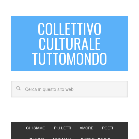
COLLETTIVO
CULTURALE
TUTTOMONDO
CHI SIAMO
PIÙ LETTI
AMORE
POETI
PITTURA
CONTATTI
PRIVACY POLICY