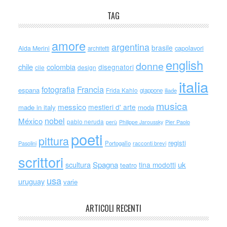
TAG
amore
argentina
brasile
capolavori
Alda Merini
architetti
english
donne
chile
colombia
disegnatori
cile
design
italia
Francia
fotografia
espana
Frida Kahlo
giappone
iliade
musica
messico
mestieri d' arte
made in italy
moda
nobel
México
pablo neruda
perù
Philippe Jaroussky
Pier Paolo
poeti
pittura
registi
Portogallo
racconti brevi
Pasolini
scrittori
scultura
Spagna
uk
tina modotti
teatro
usa
uruguay
varie
ARTICOLI RECENTI