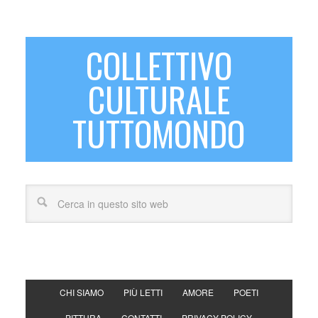
COLLETTIVO
CULTURALE
TUTTOMONDO
CHI SIAMO
PIÙ LETTI
AMORE
POETI
PITTURA
CONTATTI
PRIVACY POLICY