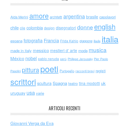
amore
argentina
brasile
capolavori
Alda Merini
architetti
english
donne
chile
colombia
disegnatori
cile
design
italia
Francia
fotografia
espana
Frida Kahlo
giappone
iliade
musica
messico
mestieri d' arte
made in italy
moda
nobel
México
pablo neruda
perù
Philippe Jaroussky
Pier Paolo
poeti
pittura
registi
Portogallo
racconti brevi
Pasolini
scrittori
scultura
Spagna
uk
tina modotti
teatro
usa
uruguay
varie
ARTICOLI RECENTI
Giovanni Verga da Eva