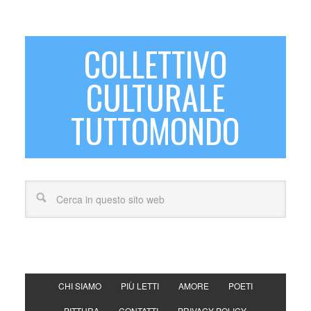
COLLETTIVO
CULTURALE
TUTTOMONDO
CHI SIAMO
PIÙ LETTI
AMORE
POETI
PITTURA
CONTATTI
PRIVACY POLICY