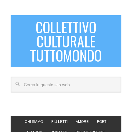
COLLETTIVO
CULTURALE
TUTTOMONDO
CHI SIAMO
PIÙ LETTI
AMORE
POETI
PITTURA
CONTATTI
PRIVACY POLICY