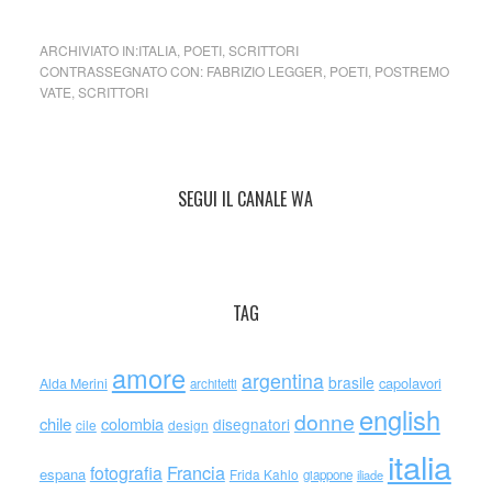
ARCHIVIATO IN:
ITALIA
,
POETI
,
SCRITTORI
CONTRASSEGNATO CON:
FABRIZIO LEGGER
,
POETI
,
POSTREMO
VATE
,
SCRITTORI
SEGUI IL CANALE WA
TAG
amore
argentina
brasile
capolavori
Alda Merini
architetti
english
donne
chile
colombia
disegnatori
cile
design
italia
Francia
fotografia
espana
Frida Kahlo
giappone
iliade