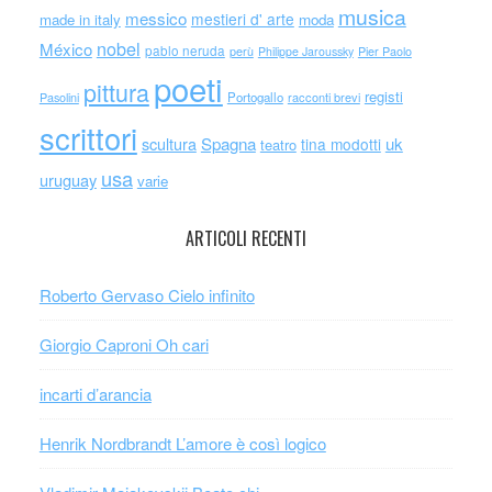
musica
messico
mestieri d' arte
made in italy
moda
nobel
México
pablo neruda
perù
Philippe Jaroussky
Pier Paolo
poeti
pittura
registi
Portogallo
racconti brevi
Pasolini
scrittori
scultura
Spagna
uk
tina modotti
teatro
usa
uruguay
varie
ARTICOLI RECENTI
Roberto Gervaso Cielo infinito
Giorgio Caproni Oh cari
incarti d’arancia
Henrik Nordbrandt L’amore è così logico