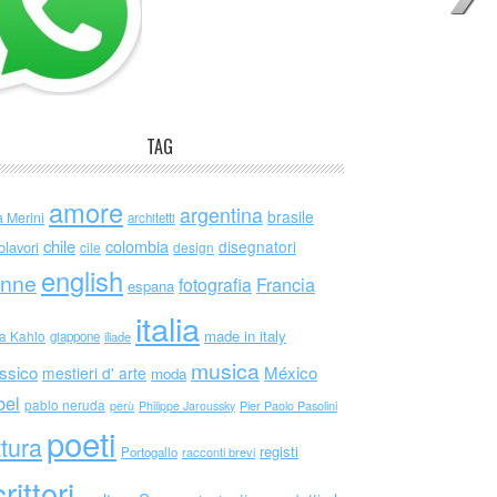
TAG
amore
argentina
brasile
a Merini
architetti
chile
colombia
disegnatori
olavori
cile
design
english
nne
Francia
fotografia
espana
italia
made in italy
da Kahlo
giappone
iliade
musica
ssico
México
mestieri d' arte
moda
bel
pablo neruda
perù
Philippe Jaroussky
Pier Paolo Pasolini
poeti
ttura
registi
Portogallo
racconti brevi
rittori