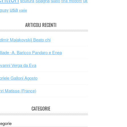
scultura
Spagna
uk
tina modotti
teatro
usa
uguay
varie
ARTICOLI RECENTI
dimir Majakovskij Beato chi
Iliade -A. Baricco Pandaro e Enea
vanni Verga da Eva
riele Galloni Agosto
ri Matisse (France)
CATEGORIE
egorie