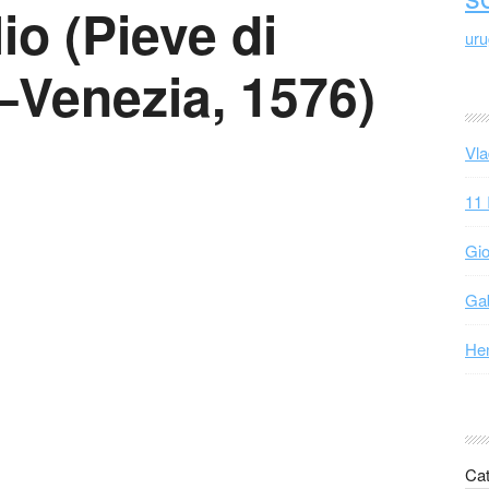
io (Pieve di
ur
–Venezia, 1576)
Vla
11 
Gio
Gab
Hen
Cat