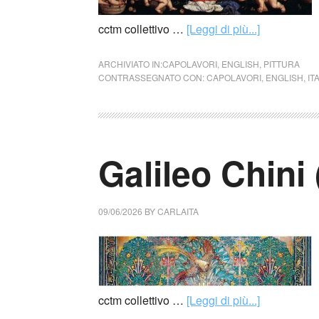
cctm collettivo …
[Leggi di più...]
ARCHIVIATO IN:
CAPOLAVORI
,
ENGLISH
,
PITTURA
CONTRASSEGNATO CON:
CAPOLAVORI
,
ENGLISH
,
IT
Galileo Chini (
09/06/2026
BY
CARLAITA
cctm collettivo …
[Leggi di più...]