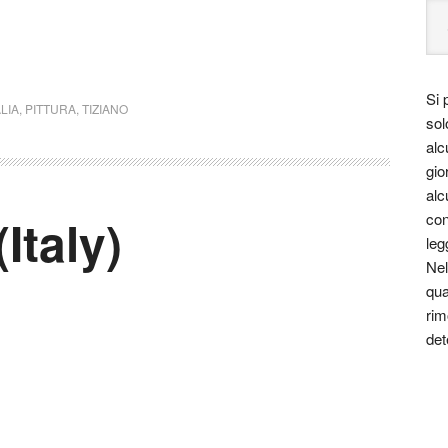
Si 
ALIA
,
PITTURA
,
TIZIANO
sol
alc
gio
alc
Italy)
con
leg
Nel
qua
rim
det