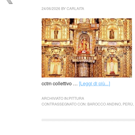
24/06/2026
BY
CARLAITA
cctm collettivo …
[Leggi di più...]
ARCHIVIATO IN:
PITTURA
CONTRASSEGNATO CON:
BAROCCO ANDINO
,
PERÙ
,