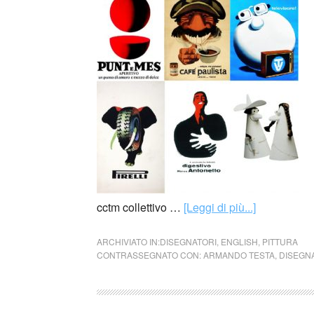
cctm collettivo …
[Leggi di più...]
ARCHIVIATO IN:
DISEGNATORI
,
ENGLISH
,
PITTURA
CONTRASSEGNATO CON:
ARMANDO TESTA
,
DISEGN