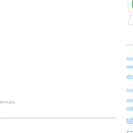
Ald
cap
do
Fri
me
PITTURA
no
pi
sc