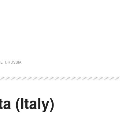
ETI
,
RUSSIA
 (Italy)