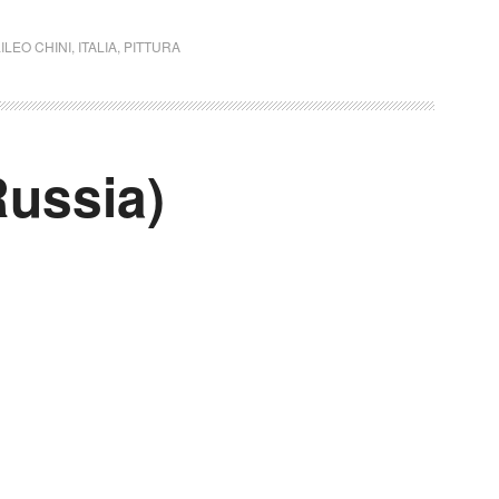
ILEO CHINI
,
ITALIA
,
PITTURA
Russia)