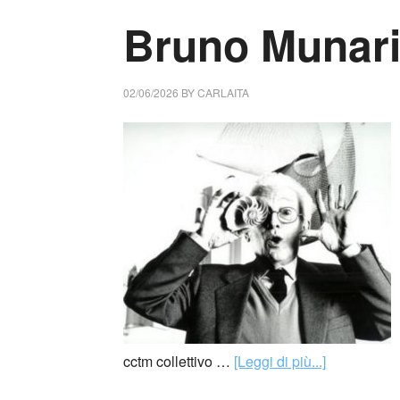
Bruno Munari 
02/06/2026
BY
CARLAITA
cctm collettivo …
[Leggi di più...]