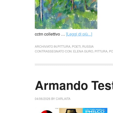
cctm collettivo …
[Leggi di più...]
ARCHIVIATO IN:
PITTURA
,
POETI
,
RUSSIA
CONTRASSEGNATO CON:
ELENA GURO
,
PITTURA
,
PO
Armando Testa
04/06/2026
BY
CARLAITA