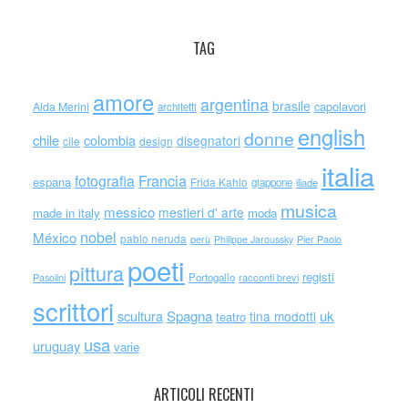
TAG
amore
argentina
brasile
capolavori
Alda Merini
architetti
english
donne
chile
colombia
disegnatori
cile
design
italia
Francia
fotografia
espana
Frida Kahlo
giappone
iliade
musica
messico
mestieri d' arte
made in italy
moda
nobel
México
pablo neruda
perù
Philippe Jaroussky
Pier Paolo
poeti
pittura
registi
Portogallo
racconti brevi
Pasolini
scrittori
scultura
Spagna
uk
tina modotti
teatro
usa
uruguay
varie
ARTICOLI RECENTI