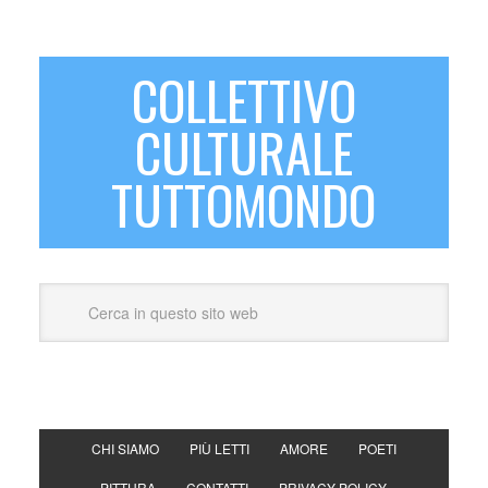
COLLETTIVO
CULTURALE
TUTTOMONDO
CHI SIAMO
PIÙ LETTI
AMORE
POETI
PITTURA
CONTATTI
PRIVACY POLICY