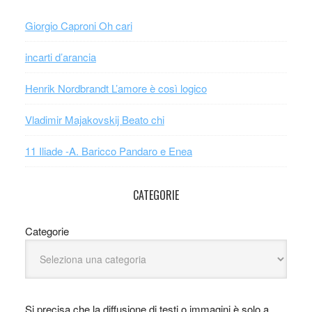
Giorgio Caproni Oh cari
incarti d’arancia
Henrik Nordbrandt L’amore è così logico
Vladimir Majakovskij Beato chi
11 Iliade -A. Baricco Pandaro e Enea
CATEGORIE
Categorie
Si precisa che la diffusione di testi o immagini è solo a