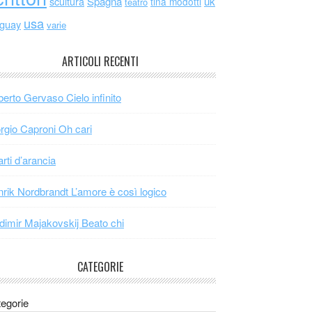
scultura
Spagna
uk
tina modotti
teatro
usa
uguay
varie
ARTICOLI RECENTI
erto Gervaso Cielo infinito
rgio Caproni Oh cari
arti d’arancia
rik Nordbrandt L’amore è così logico
dimir Majakovskij Beato chi
CATEGORIE
egorie