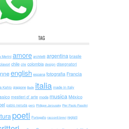
TAG
amore
argentina
brasile
a Merini
architetti
chile
colombia
disegnatori
olavori
cile
design
english
nne
Francia
fotografia
espana
italia
made in italy
da Kahlo
giappone
iliade
musica
ssico
México
mestieri d' arte
moda
bel
pablo neruda
perù
Philippe Jaroussky
Pier Paolo Pasolini
poeti
ttura
registi
Portogallo
racconti brevi
rittori