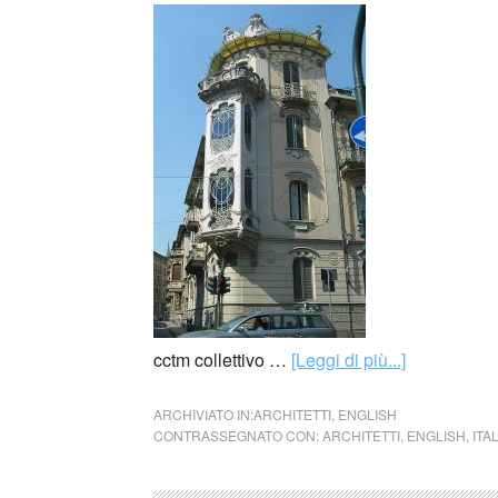
cctm collettivo …
[Leggi di più...]
ARCHIVIATO IN:
ARCHITETTI
,
ENGLISH
CONTRASSEGNATO CON:
ARCHITETTI
,
ENGLISH
,
ITA