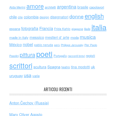
amore
argentina
brasile
capolavori
Alda Merini
architetti
english
donne
chile
colombia
disegnatori
cile
design
italia
Francia
fotografia
espana
Frida Kahlo
giappone
iliade
musica
messico
mestieri d' arte
made in italy
moda
nobel
México
pablo neruda
perù
Philippe Jaroussky
Pier Paolo
poeti
pittura
registi
Portogallo
racconti brevi
Pasolini
scrittori
scultura
Spagna
uk
tina modotti
teatro
usa
uruguay
varie
ARTICOLI RECENTI
Anton Čechov (Russia)
Mary Oliver Agosto