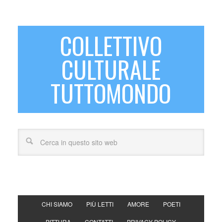
COLLETTIVO
CULTURALE
TUTTOMONDO
CHI SIAMO
PIÙ LETTI
AMORE
POETI
PITTURA
CONTATTI
PRIVACY POLICY