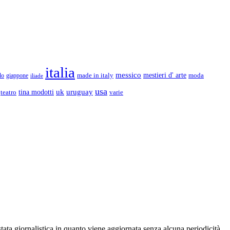
italia
messico
made in italy
mestieri d' arte
moda
lo
giappone
iliade
usa
uk
uruguay
teatro
tina modotti
varie
stata giornalistica in quanto viene aggiornata senza alcuna periodicità