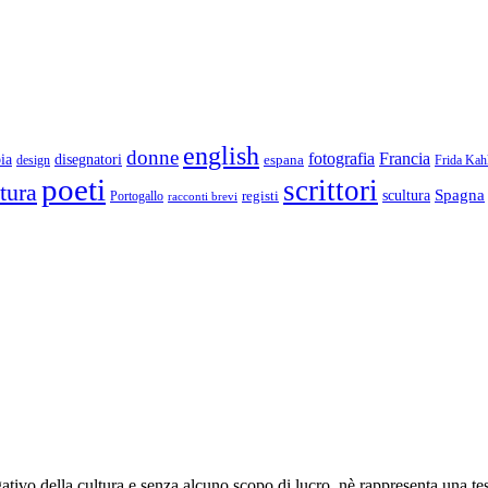
english
donne
Francia
fotografia
ia
disegnatori
espana
design
Frida Kah
poeti
scrittori
ttura
Spagna
scultura
registi
Portogallo
racconti brevi
lgativo della cultura e senza alcuno scopo di lucro, nè rappresenta una te