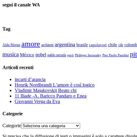
segui il canale WA
Tag
amore
argentina
chile
colomb
brasile
capolavori
Alda Merini
cile
architetti
pi
musica
nobel
México
pablo neruda
perù
Pier Paolo Pasolini
Philippe Jaroussky
Articoli recenti
incarti d’arancia
Henrik Nordbrandt L’amore è così logico
Vladimir Majakovskij Beato chi
11 Iliade -A. Baricco Pandaro e Enea
Giovanni Verga da Eva
Categorie
Categorie
Si precisa che la diffusione di testi o immagini è solo a carattere divu