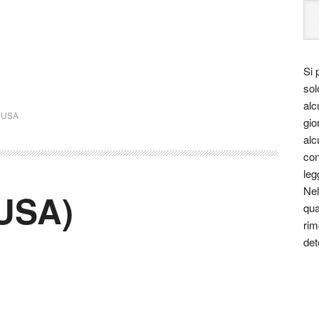
Si 
sol
alc
,
USA
gio
alc
con
leg
Nel
(USA)
qua
rim
det