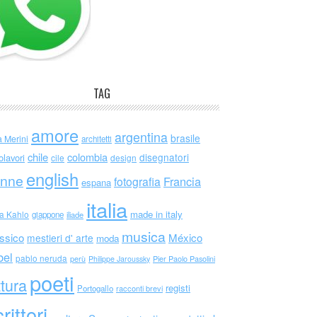
TAG
amore
argentina
brasile
a Merini
architetti
chile
colombia
disegnatori
olavori
cile
design
english
nne
Francia
fotografia
espana
italia
made in italy
da Kahlo
giappone
iliade
musica
ssico
México
mestieri d' arte
moda
bel
pablo neruda
perù
Philippe Jaroussky
Pier Paolo Pasolini
poeti
ttura
registi
Portogallo
racconti brevi
rittori