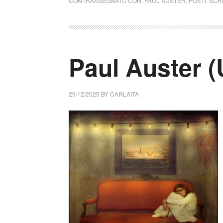
CONTRASSEGNATO CON:
PAUL AUSTER
,
POETI
,
SCR
Paul Auster 
29/12/2025
BY
CARLAITA