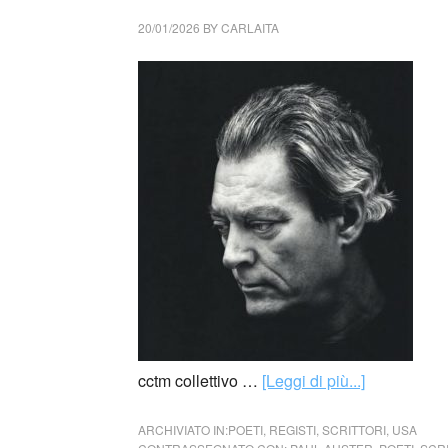
20/01/2026
BY
CARLAITA
cctm collettivo …
[Leggi di più...]
ARCHIVIATO IN:
POETI
,
REGISTI
,
SCRITTORI
,
USA