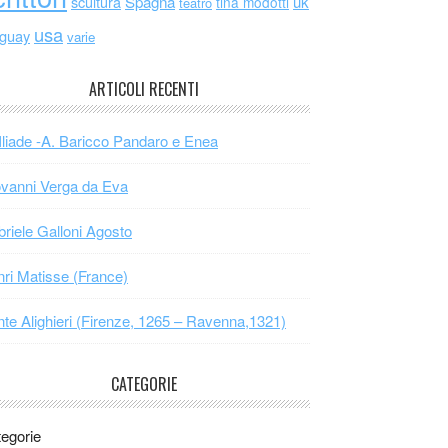
scultura
Spagna
uk
tina modotti
teatro
usa
uguay
varie
ARTICOLI RECENTI
Iliade -A. Baricco Pandaro e Enea
vanni Verga da Eva
riele Galloni Agosto
ri Matisse (France)
te Alighieri (Firenze, 1265 – Ravenna,1321)
CATEGORIE
egorie