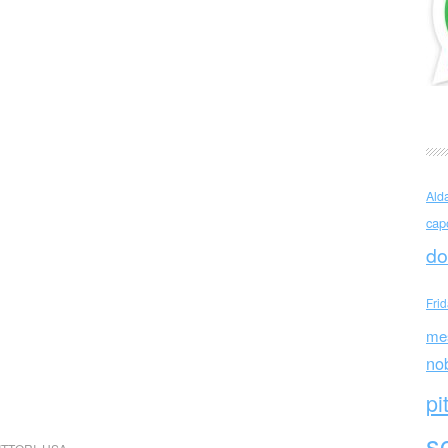
Ald
cap
do
Fri
me
no
pi
sc