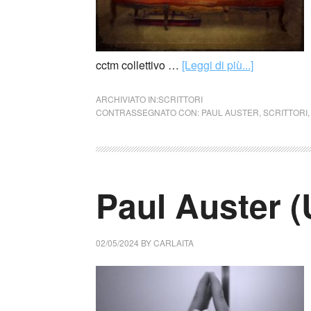
cctm collettivo …
[Leggi di più...]
ARCHIVIATO IN:
SCRITTORI
CONTRASSEGNATO CON:
PAUL AUSTER
,
SCRITTORI
Paul Auster 
02/05/2024
BY
CARLAITA