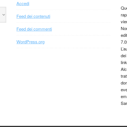
Accedi
Que
rap
Feed dei contenuti
vie
Non
Feed dei commenti
edi
WordPress.org
7.0
L’a
dei
link
Alc
tra
dom
eve
ema
Sar