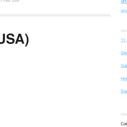
ITTORI
,
USA
ur
(USA)
11 
Gio
Gab
Hen
Dan
Cat